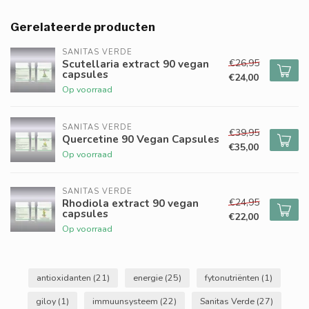
Gerelateerde producten
SANITAS VERDE
€26,95
Scutellaria extract 90 vegan
capsules
€24,00
Op voorraad
SANITAS VERDE
€39,95
Quercetine 90 Vegan Capsules
€35,00
Op voorraad
SANITAS VERDE
€24,95
Rhodiola extract 90 vegan
capsules
€22,00
Op voorraad
antioxidanten
(21)
energie
(25)
fytonutriënten
(1)
giloy
(1)
immuunsysteem
(22)
Sanitas Verde
(27)