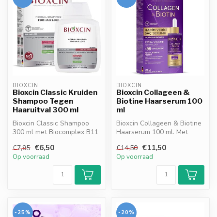
BIOXCIN
BIOXCIN
Bioxcin Classic Kruiden
Bioxcin Collageen &
Shampoo Tegen
Biotine Haarserum 100
Haaruitval 300 ml
ml
Bioxcin Classic Shampoo
Bioxcin Collageen & Biotine
300 ml met Biocomplex B11
Haarserum 100 ml. Met
helpt haaruitval te
collageen, biotine &
€6,50
€11,50
€7,95
€14,50
vermindere...
peptiden....
Op voorraad
Op voorraad
-25%
-20%