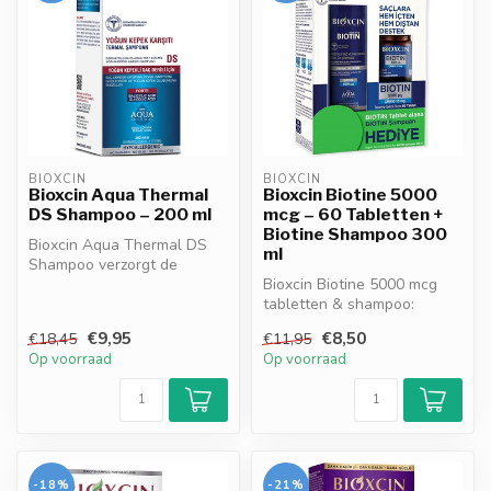
BIOXCIN
BIOXCIN
Bioxcin Aqua Thermal
Bioxcin Biotine 5000
DS Shampoo – 200 ml
mcg – 60 Tabletten +
Biotine Shampoo 300
Bioxcin Aqua Thermal DS
ml
Shampoo verzorgt de
jeukende, roosgevoelige
Bioxcin Biotine 5000 mcg
hoofdhuid. M...
tabletten & shampoo:
complete
€9,95
€8,50
€18,45
€11,95
haarverzorgingsset. Onder...
Op voorraad
Op voorraad
-18%
-21%