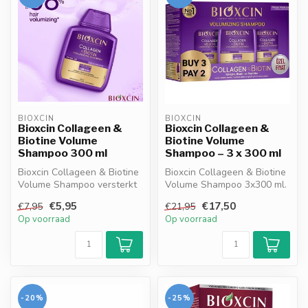
BIOXCIN
BIOXCIN
Bioxcin Collageen &
Bioxcin Collageen &
Biotine Volume
Biotine Volume
Shampoo 300 ml
Shampoo – 3 x 300 ml
Bioxcin Collageen & Biotine
Bioxcin Collageen & Biotine
Volume Shampoo versterkt
Volume Shampoo 3x300 ml.
dun en futloos haar met
Met collageen, biotine & Bi...
€5,95
€17,50
€7,95
€21,95
col...
Op voorraad
Op voorraad
-20%
-25%