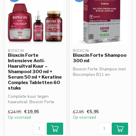
BIOXCIN
BIOXCIN
Bioxcin Forte
Bioxcin Forte Shampoo
Intensieve Anti-
300 ml
Haaruitval Kuur –
Bioxcin Forte Shampoo met
Shampool 300 ml +
Biocomplex B11 en
Serum 50 ml + Keratine
Liposoom Technologie helpt
Complex Tabletten 60
haaruitva...
stuks
Complete kuur tegen
haaruitval: Bioxcin Forte
shampoo, serum &
€19,95
€5,95
€24,95
€7,95
tabletten. Met Bi...
Op voorraad
Op voorraad