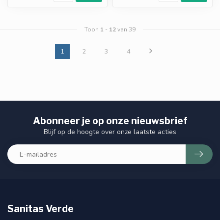
Toon
1
-
12
van 39
1
2
3
4
Abonneer je op onze nieuwsbrief
Blijf op de hoogte over onze laatste acties
Sanitas Verde