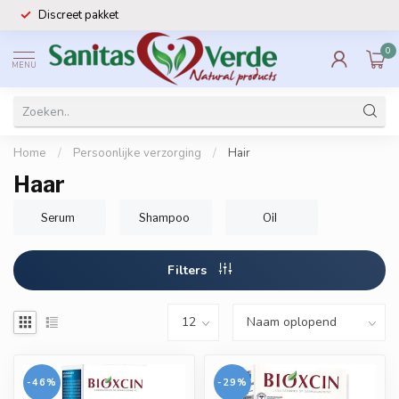
Discreet pakket
0
MENU
Home
/
Persoonlijke verzorging
/
Hair
Haar
Serum
Shampoo
Oil
Filters
-46%
-29%