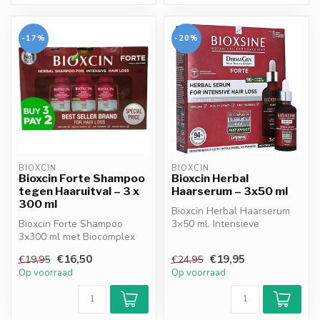
-17%
-20%
BIOXCIN
BIOXCIN
Bioxcin Forte Shampoo
Bioxcin Herbal
tegen Haaruitval – 3 x
Haarserum – 3x50 ml
300 ml
Bioxcin Herbal Haarserum
Bioxcin Forte Shampoo
3×50 ml. Intensieve
3x300 ml met Biocomplex
kruidenformule met
B11 & liposoomtechnologie.
BioComplex B11. ...
€16,50
€19,95
€19,95
€24,95
Dermato...
Op voorraad
Op voorraad