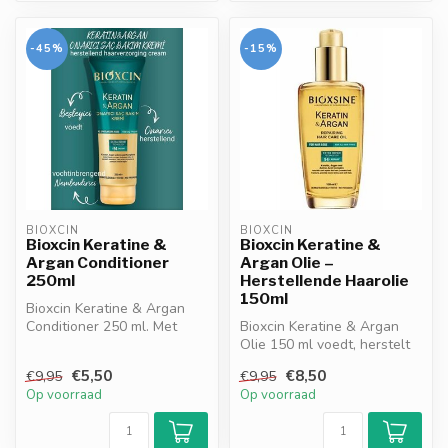
-45%
-15%
BIOXCIN
BIOXCIN
Bioxcin Keratine &
Bioxcin Keratine &
Argan Conditioner
Argan Olie –
250ml
Herstellende Haarolie
150ml
Bioxcin Keratine & Argan
Conditioner 250 ml. Met
Bioxcin Keratine & Argan
keratine, arganolie &
Olie 150 ml voedt, herstelt
Biocomple...
& hydrateert beschadigd
€5,50
€8,50
€9,95
€9,95
haa...
Op voorraad
Op voorraad