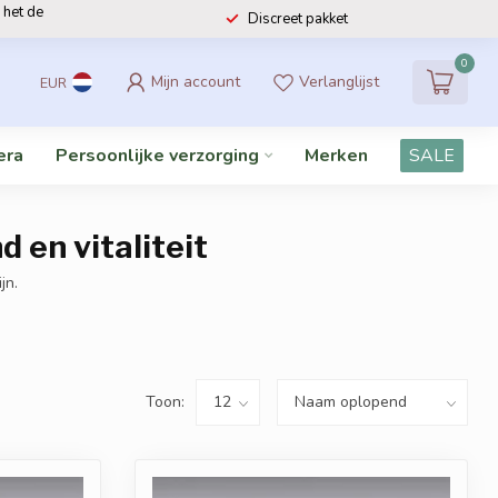
 het de
Discreet pakket
0
Mijn account
Verlanglijst
EUR
era
Persoonlijke verzorging
Merken
SALE
 en vitaliteit
jn.
Toon: