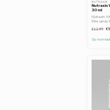
NUTRAXIN
Nutraxin 
30 ml
Nutraxin Vi
Elke spray 
(cho...
€9
€12,95
Op voorraa