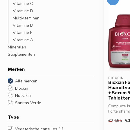
Vitamine C
Vitamine D
Multivitaminen
Vitamine B
Vitamine E
Vitamine A
Mineralen
Supplementen
Merken
BIOXCIN
Alle merken
Bioxcin F
Haaruitva
Bioxcin
+ Serum 5
Nutraxin
Tabletten
Sanitas Verde
Complete ku
Forte shamp
Bi...
Type
€1
€24,95
Vegetarische capsules
(1)