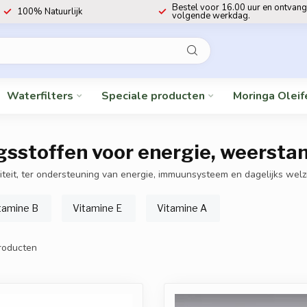
Bestel voor 16.00 uur en ontvang
100% Natuurlijk
volgende werkdag.
Waterfilters
Speciale producten
Moringa Oleif
sstoffen voor energie, weerstand
teit, ter ondersteuning van energie, immuunsysteem en dagelijks welzi
tamine B
Vitamine E
Vitamine A
roducten