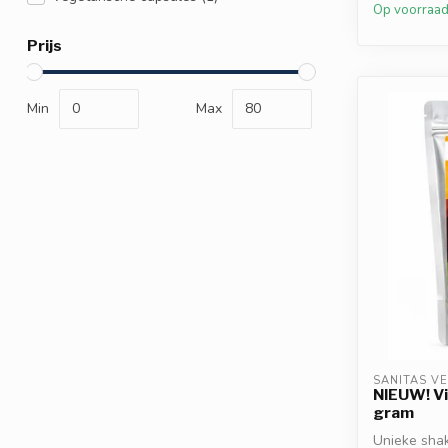
Op voorraa
Prijs
Min
Max
SANITAS V
NIEUW! Vi
gram
Unieke shak