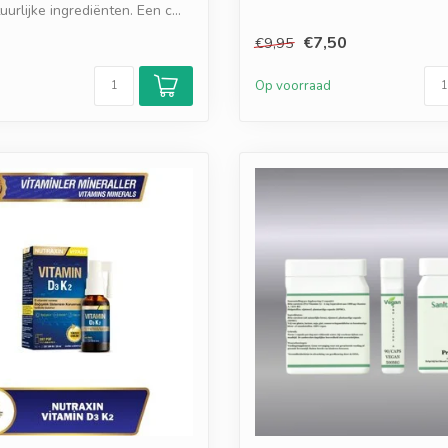
uurlijke ingrediënten. Een c...
h...
€7,50
€9,95
d
Op voorraad