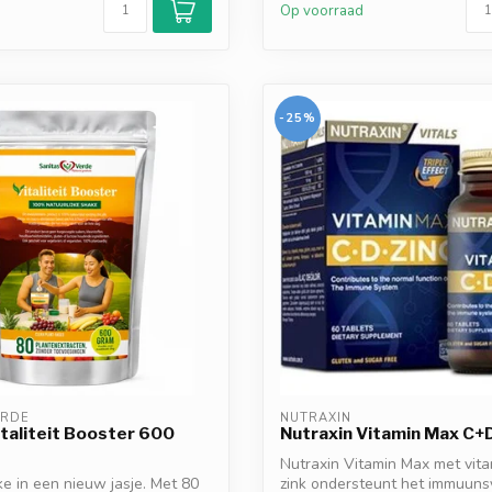
d
Op voorraad
-25%
ERDE
NUTRAXIN
taliteit Booster 600
Nutraxin Vitamin Max C+
Nutraxin Vitamin Max met vita
e in een nieuw jasje. Met 80
zink ondersteunt het immuun