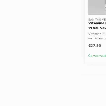
SANITAS V
Vitamine 
vegan ca
Vitamine B6
samen om v
de ...
€27,95
Op voorraa