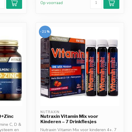
Op voorraad
-21%
NUTRAXIN
D+Zinc
Nutraxin Vitamin Mix voor
Kinderen – 7 Drinkflesjes
mine C, D &
systeem en
Nutraxin Vitamin Mix voor kinderen 4+. 7