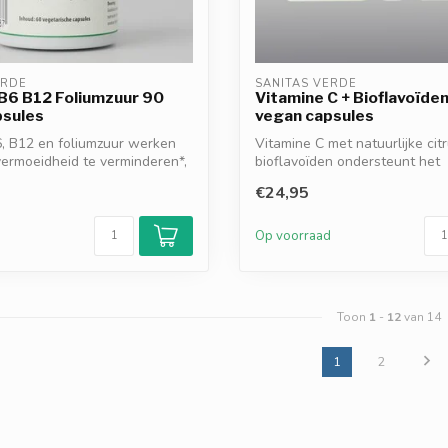
ERDE
SANITAS VERDE
B6 B12 Foliumzuur 90
Vitamine C + Bioflavoïde
psules
vegan capsules
, B12 en foliumzuur werken
Vitamine C met natuurlijke cit
ermoeidheid te verminderen*,
bioflavoïden ondersteunt het
immuunsysteem*, h...
€24,95
d
Op voorraad
Toon
1
-
12
van 14
1
2