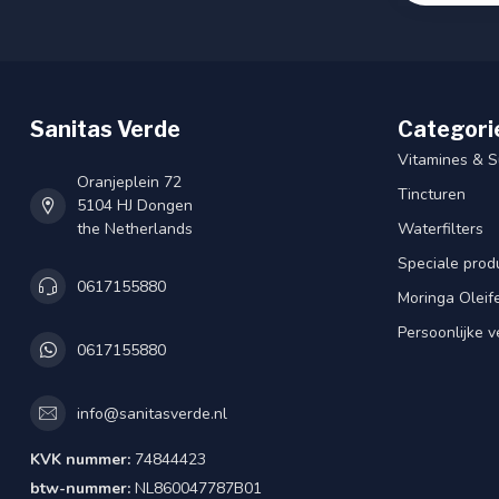
Sanitas Verde
Categori
Vitamines & 
Oranjeplein 72
Tincturen
5104 HJ Dongen
the Netherlands
Waterfilters
Speciale prod
0617155880
Moringa Oleif
Persoonlijke v
0617155880
info@sanitasverde.nl
KVK nummer:
74844423
btw-nummer:
NL860047787B01