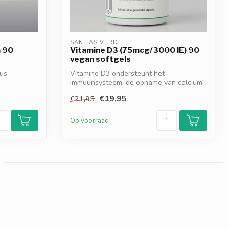
SANITAS VERDE
n 90
Vitamine D3 (75mcg/3000 IE) 90
vegan softgels
rus-
Vitamine D3 ondersteunt het
immuunsysteem, de opname van calcium
en het behoud v...
€19,95
€21,95
Op voorraad