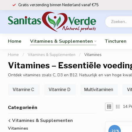
Gratis verzending binnen Nederland vanaf €75
Home
Vitamines & Supplementen
Tincturen
Home
/
Vitamines & Supplementen
/
Vitamines
Vitamines – Essentiële voeding
Ontdek vitamines zoals C, D3 en B12. Natuurlijk en van hoge kwali
Vitamine C
Vitamine D
Multivitaminen
Vi
14
P
Categorieën
Vitamines & Supplementen
Vitamines
-20%