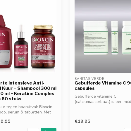
SANITAS VERDE
orte Intensieve Anti-
Gebufferde Vitamine C 9
l Kuur – Shampool 300 ml
capsules
0 ml + Keratine Complex
Gebufferde vitamine C
 60 stuks
(calciumascorbaat) is een mild
ur tegen haaruitval: Bioxcin
maagvriendelijke vorm van...
oo, serum & tabletten. Met
9,95
€19,95