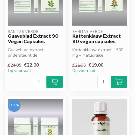
SANITAS VERDE
SANITAS VERDE
Guaveblad Extract 90
Kattenklauw Extract
Vegan Capsules
90 vegan capsules
Guaveblad extract
Kattenklauw extract – 500
ondersteunt de
mg – Natuurlijke
spijsvertering en helpt de
Ondersteuning voor
€22,00
€19,00
€24,95
€21,95
natuurlijke weerstan...
Immuunsysteem & We...
Op voorraad
Op voorraad
-13%