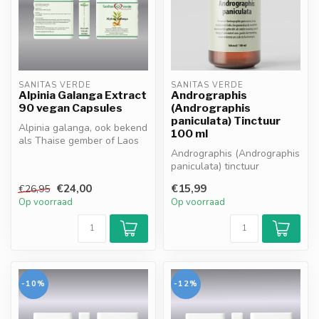
SANITAS VERDE
SANITAS VERDE
Alpinia Galanga Extract
Andrographis
90 vegan Capsules
(Andrographis
paniculata) Tinctuur
Alpinia galanga, ook bekend
100 ml
als Thaise gember of Laos
wortel, ondersteunt de spi...
Andrographis (Andrographis
paniculata) tinctuur
ondersteunt het natuurlijke
€24,00
€15,99
€26,95
immu...
Op voorraad
Op voorraad
-10%
-12%