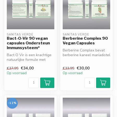
SANITAS VERDE
SANITAS VERDE
Bact-O-Vir 90 vegan
Berberine Complex 90
capsules Ondersteun
Vegan Capsules
Immunsysteem*
Berberine Complex bevat
Bact O Vir is een krachtige
berberine kaneel mariadistel
natuurlijke formule met
alfa liponzuur en Bioperine...
Duindoornbes, Tijm,
€34,00
€30,00
€37,95
€33,95
Kurkuma,...
Op voorraad
Op voorraad
-12%