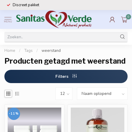
Discreet pakket
0
MENU
Home
/
Tags
/
weerstand
Producten getagd met weerstand
Filters
-11%