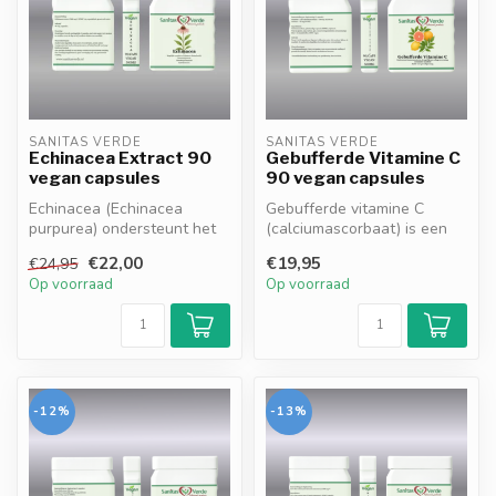
SANITAS VERDE
SANITAS VERDE
Echinacea Extract 90
Gebufferde Vitamine C
vegan capsules
90 vegan capsules
Echinacea (Echinacea
Gebufferde vitamine C
purpurea) ondersteunt het
(calciumascorbaat) is een
natuurlijke afweersysteem
milde, maagvriendelijke
€22,00
€19,95
€24,95
en help...
vorm van...
Op voorraad
Op voorraad
-12%
-13%