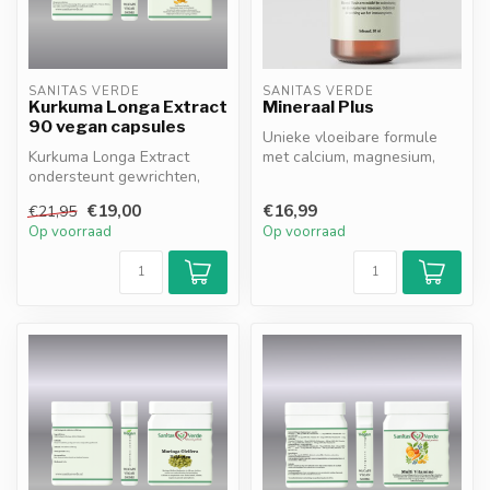
SANITAS VERDE
SANITAS VERDE
Kurkuma Longa Extract
Mineraal Plus
90 vegan capsules
Unieke vloeibare formule
Kurkuma Longa Extract
met calcium, magnesium,
ondersteunt gewrichten,
zink, selenium en chroom,
spijsvertering en
gecom...
€19,00
€16,99
€21,95
celbescherming d...
Op voorraad
Op voorraad