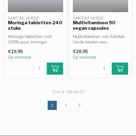
SANITAS VERDE
SANITAS VERDE
Moringa tabletten 240
Multivitaminen 90
stuks
vegan capsules
Moringa-tabletten met
Multivitaminen van Sanitas
100% puur moringa-
Verde bieden een
bladpoeder, zonder
uitgebalanceerde
€19,95
€28,95
toevoegingen. Rijk aa...
combinatie van esse...
Op voorraad
Op voorraad
Toon
1
-
12
van 22
1
2