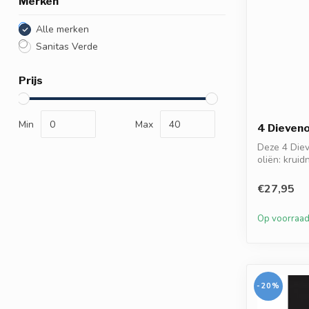
Merken
Alle merken
Sanitas Verde
Prijs
Min
Max
4 Dieveno
Deze 4 Diev
oliën: kruid
€27,95
Op voorraa
-20%