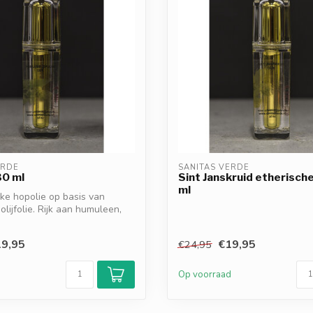
ERDE
SANITAS VERDE
30 ml
Sint Janskruid etherische
ml
ke hopolie op basis van
olijfolie. Rijk aan humuleen,
9,95
€19,95
€24,95
d
Op voorraad