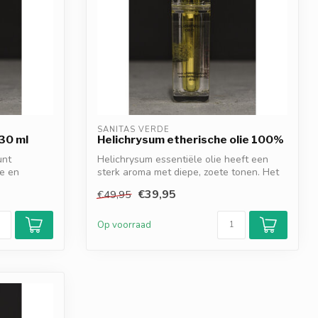
SANITAS VERDE
 30 ml
Helichrysum etherische olie 100%
unt
Helichrysum essentiële olie heeft een
se en
sterk aroma met diepe, zoete tonen. Het
he...
€39,95
€49,95
Op voorraad