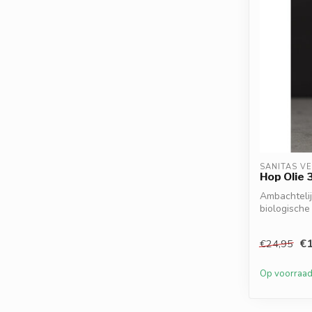
SANITAS V
Hop Olie 
Ambachtelij
biologische 
fla...
€1
€24,95
Op voorraa