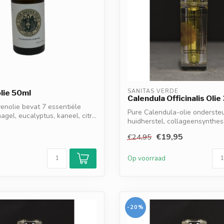
SANITAS VERDE
lie 50ml
Calendula Officinalis Olie
enolie bevat 7 essentiële
Pure Calendula-olie onderste
nagel, eucalyptus, kaneel, citr...
huidherstel, collageensynthe
hydratatie. Ve...
€19,95
€24,95
d
Op voorraad
-20%