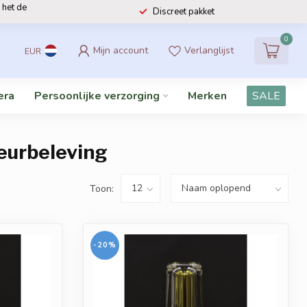
 het de
Discreet pakket
0
Mijn account
Verlanglijst
EUR
era
Persoonlijke verzorging
Merken
SALE
Geurbeleving
Toon:
-20%