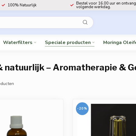
Bestel voor 16.00 uur en ontvang
100% Natuurlijk
volgende werkdag.
Waterfilters
Speciale producten
Moringa Oleif
& natuurlijk – Aromatherapie & 
ducten
-20%