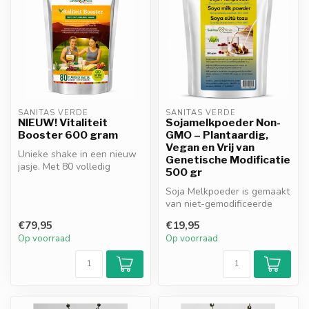
SANITAS VERDE
SANITAS VERDE
NIEUW! Vitaliteit
Sojamelkpoeder Non-
Booster 600 gram
GMO – Plantaardig,
Vegan en Vrij van
Unieke shake in een nieuw
Genetische Modificatie
jasje. Met 80 volledig
500 gr
natuurlijke ingrediënten. Een
c...
Soja Melkpoeder is gemaakt
van niet-gemodificeerde
sojabonen en bevat geen
€79,95
€19,95
suike...
Op voorraad
Op voorraad