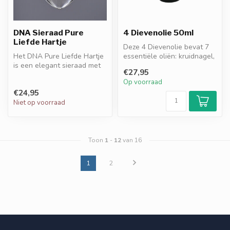
DNA Sieraad Pure
4 Dievenolie 50ml
Liefde Hartje
Deze 4 Dievenolie bevat 7
Het DNA Pure Liefde Hartje
essentiële oliën: kruidnagel,
is een elegant sieraad met
eucalyptus, kaneel, citr...
€27,95
DNA-granules die werken
Op voorraad
al...
€24,95
Niet op voorraad
Toon
1
-
12
van 16
1
2