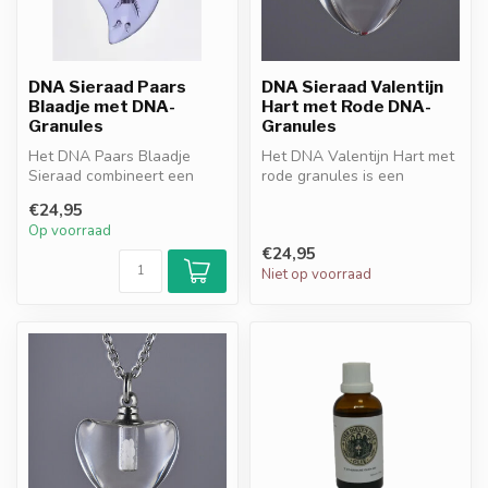
DNA Sieraad Paars
DNA Sieraad Valentijn
Blaadje met DNA-
Hart met Rode DNA-
Granules
Granules
Het DNA Paars Blaadje
Het DNA Valentijn Hart met
Sieraad combineert een
rode granules is een
elegant bladontwerp met
elegant sieraad dat liefde
€24,95
paarse DNA-...
en be...
Op voorraad
€24,95
Niet op voorraad