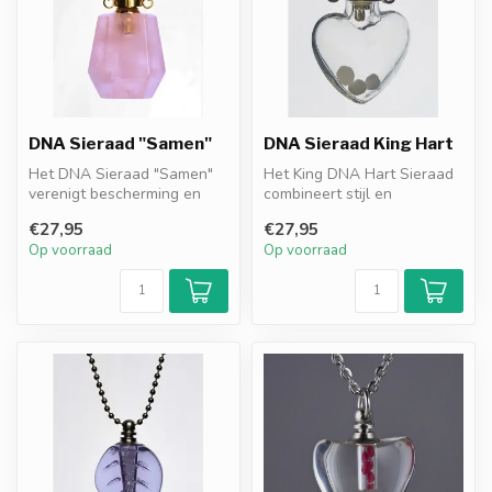
DNA Sieraad "Samen"
DNA Sieraad King Hart
Het DNA Sieraad "Samen"
Het King DNA Hart Sieraad
verenigt bescherming en
combineert stijl en
herinnering in één elegant
bescherming met DNA-
€27,95
€27,95
ontwe...
granules als r...
Op voorraad
Op voorraad