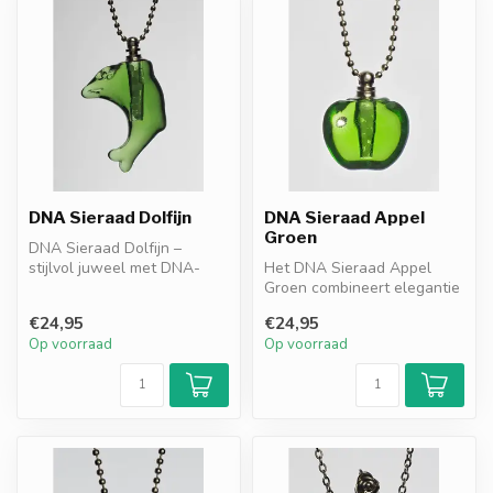
DNA Sieraad Dolfijn
DNA Sieraad Appel
Groen
DNA Sieraad Dolfijn –
stijlvol juweel met DNA-
Het DNA Sieraad Appel
granules. Bescherming
Groen combineert elegantie
tegen negati...
met DNA-granules als
€24,95
€24,95
resonantie...
Op voorraad
Op voorraad