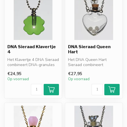
DNA Sieraad Klavertje
DNA Sieraad Queen
4
Hart
Het Klavertje 4 DNA Sieraad
Het DNA Queen Hart
combineert DNA-granules
Sieraad combineert
resonantiefilter met
elegantie met bescherming.
€24,95
€27,95
symboli...
Het hartvormige...
Op voorraad
Op voorraad