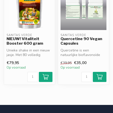
SANITAS VERDE
SANITAS VERDE
NIEUW! Vitaliteit
Quercetine 90 Vegan
Booster 600 gram
Capsules
Unieke shake in een nieuw
Quercetine is een
jasje. Met 80 volledig
natuurlijke bioflavonoïde
natuurlijke ingrediënten. Een
met sterke antioxidatieve
€79,95
€35,00
€39,95
c...
eigenschap...
Op voorraad
Op voorraad