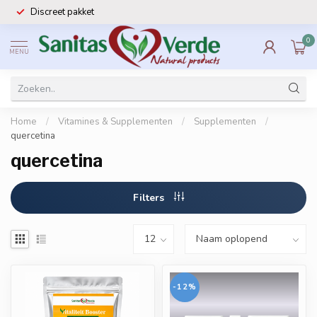
Discreet pakket
0
MENU
Home
/
Vitamines & Supplementen
/
Supplementen
/
quercetina
quercetina
Filters
-12%