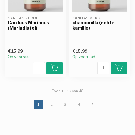
SANITAS VERDE
SANITAS VERDE
Carduus Marianus
chamomilla (echte
(Mariadistel)
kamille)
€15,99
€15,99
Op voorraad
Op voorraad
Toon
1
-
12
van 48
1
2
3
4