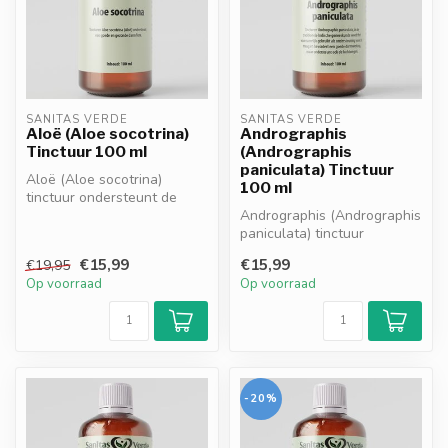
SANITAS VERDE
SANITAS VERDE
Aloë (Aloe socotrina)
Andrographis
Tinctuur 100 ml
(Andrographis
paniculata) Tinctuur
Aloë (Aloe socotrina)
100 ml
tinctuur ondersteunt de
spijsvertering en de
Andrographis (Andrographis
natuurlijke r...
paniculata) tinctuur
ondersteunt het natuurlijke
€15,99
€15,99
€19,95
immu...
Op voorraad
Op voorraad
-20%