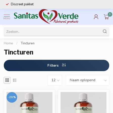
Discreet pakket
0
MENU
Home
/
Tincturen
Tincturen
Filters
-20%