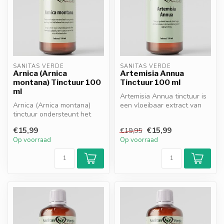
SANITAS VERDE
SANITAS VERDE
Arnica (Arnica
Artemisia Annua
montana) Tinctuur 100
Tinctuur 100 ml
ml
Artemisia Annua tinctuur is
Arnica (Arnica montana)
een vloeibaar extract van
tinctuur ondersteunt het
eenjarige alsem dat bijdra...
herstel van spieren en
€15,99
€15,99
€19,95
gewricht...
Op voorraad
Op voorraad