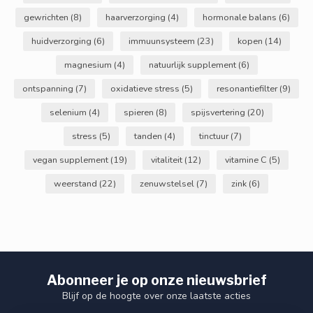
gewrichten
(8)
haarverzorging
(4)
hormonale balans
(6)
huidverzorging
(6)
immuunsysteem
(23)
kopen
(14)
magnesium
(4)
natuurlijk supplement
(6)
ontspanning
(7)
oxidatieve stress
(5)
resonantiefilter
(9)
selenium
(4)
spieren
(8)
spijsvertering
(20)
stress
(5)
tanden
(4)
tinctuur
(7)
vegan supplement
(19)
vitaliteit
(12)
vitamine C
(5)
weerstand
(22)
zenuwstelsel
(7)
zink
(6)
Abonneer je op onze nieuwsbrief
Blijf op de hoogte over onze laatste acties