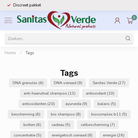
Discreet pakket
0
MENU
Home
/
Tags
Tags
DNA granules
(6)
DNA sieraad
(9)
Sanitas Verde
(27)
anti-haaruitval shampoo
(13)
antioxidant
(10)
antioxidanten
(20)
ayurveda
(9)
balans
(5)
bescherming
(6)
bio shampoo
(8)
biocomplex b11
(5)
botten
(6)
cadeau
(5)
celbescherming
(7)
concentratie
(5)
energetisch sieraad
(8)
energie
(26)