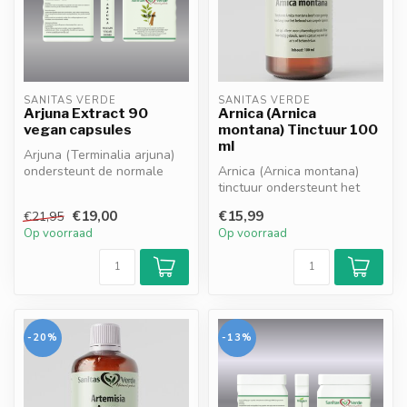
SANITAS VERDE
SANITAS VERDE
Arjuna Extract 90
Arnica (Arnica
vegan capsules
montana) Tinctuur 100
ml
Arjuna (Terminalia arjuna)
ondersteunt de normale
Arnica (Arnica montana)
hartfunctie en
tinctuur ondersteunt het
bloedsomloop*, ...
herstel van spieren en
€19,00
€15,99
€21,95
gewricht...
Op voorraad
Op voorraad
-20%
-13%