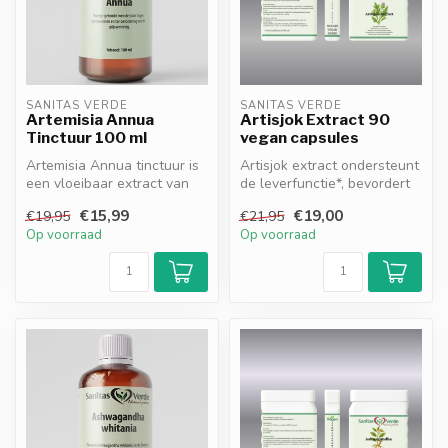
SANITAS VERDE
SANITAS VERDE
Artemisia Annua
Artisjok Extract 90
Tinctuur 100 ml
vegan capsules
Artemisia Annua tinctuur is
Artisjok extract ondersteunt
een vloeibaar extract van
de leverfunctie*, bevordert
eenjarige alsem dat bijdra...
de spijsvertering van v...
€15,99
€19,00
€19,95
€21,95
Op voorraad
Op voorraad