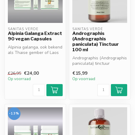
SANITAS VERDE
SANITAS VERDE
Alpinia Galanga Extract
Andrographis
90 vegan Capsules
(Andrographis
paniculata) Tinctuur
Alpinia galanga, ook bekend
100 ml
als Thaise gember of Laos
wortel, ondersteunt de spi...
Andrographis (Andrographis
paniculata) tinctuur
ondersteunt het natuurlijke
€24,00
€15,99
€26,95
immu...
Op voorraad
Op voorraad
-13%