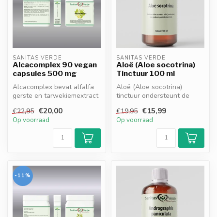
SANITAS VERDE
SANITAS VERDE
Alcacomplex 90 vegan
Aloë (Aloe socotrina)
capsules 500 mg
Tinctuur 100 ml
Alcacomplex bevat alfalfa
Aloë (Aloe socotrina)
gerste en tarwekiemextract
tinctuur ondersteunt de
met een rijk spectrum aan
spijsvertering en de
€20,00
€15,99
€22,95
€19,95
v...
natuurlijke r...
Op voorraad
Op voorraad
-11%