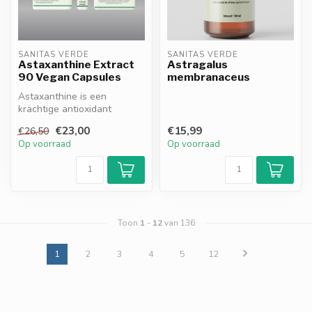
SANITAS VERDE
SANITAS VERDE
Astaxanthine Extract
Astragalus
90 Vegan Capsules
membranaceus
Astaxanthine is een
krachtige antioxidant
afkomstig uit rode
€23,00
€15,99
€26,50
microalgen. Bescher...
Op voorraad
Op voorraad
Toon
1
-
12
van 136
1
2
3
4
5
12