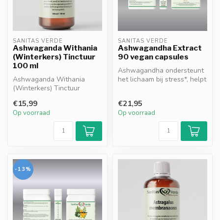
SANITAS VERDE
SANITAS VERDE
Ashwaganda Withania
Ashwagandha Extract
(Winterkers) Tinctuur
90 vegan capsules
100 ml
Ashwagandha ondersteunt
Ashwaganda Withania
het lichaam bij stress*, helpt
(Winterkers) Tinctuur
het energieniveau te beho...
bevordert ontspanning en
€15,99
€21,95
draagt bij aa...
Op voorraad
Op voorraad
-13%