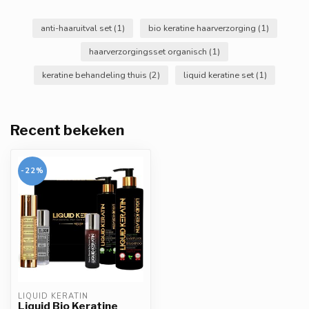
anti-haaruitval set
(1)
bio keratine haarverzorging
(1)
haarverzorgingsset organisch
(1)
keratine behandeling thuis
(2)
liquid keratine set
(1)
Recent bekeken
-22%
LIQUID KERATIN
Liquid Bio Keratine