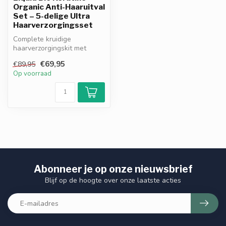
Organic Anti-Haaruitval
Set – 5-delige Ultra
Haarverzorgingsset
Complete kruidige
haarverzorgingskit met
biologische keratine. Helpt
€69,95
€89,95
haaruitval ...
Op voorraad
Abonneer je op onze nieuwsbrief
Blijf op de hoogte over onze laatste acties