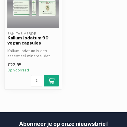
SANITAS VERDE
Kalium Jodatum 90
vegan capsules
Kalium Jodatum is een
essentieel mineraal dat
bijdraagt aan een normale
€22,95
bloeddru...
Op voorraad
Abonneer je op onze nieuwsbrief