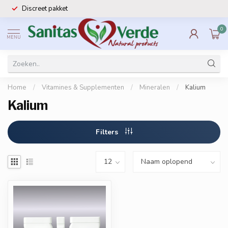
Discreet pakket
0
MENU
Home
/
Vitamines & Supplementen
/
Mineralen
/
Kalium
Kalium
Filters