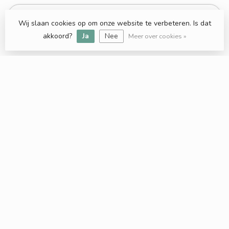
Aan verlanglijst toevoegen
Wij slaan cookies op om onze website te verbeteren. Is dat
akkoord?
Ja
Nee
Meer over cookies »
Keratine Haar behandeling
Professionele haarverzorgingsproducten voor
iedereen