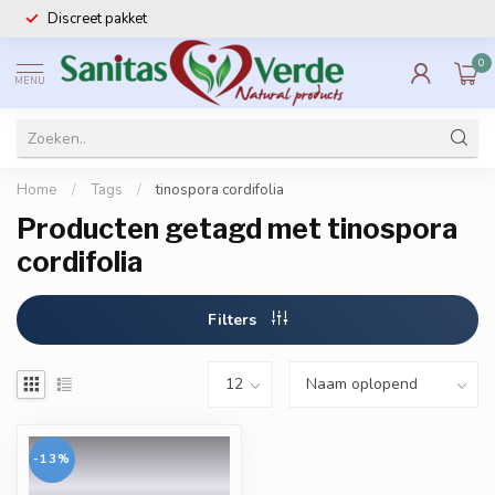
Discreet pakket
0
MENU
Home
/
Tags
/
tinospora cordifolia
Producten getagd met tinospora
cordifolia
Filters
-13%