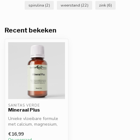
spirulina
(2)
weerstand
(22)
zink
(6)
Recent bekeken
SANITAS VERDE
Mineraal Plus
Unieke vloeibare formule
met calcium, magnesium,
zink, selenium en chroom,
€16,99
gecom...