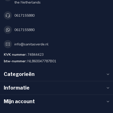
the Netherlands
0617155880
0617155880
info@sanitasverde.nl
KVK nummer:
74844423
btw-nummer:
NL860047787B01
Categorieën
Informatie
Mijn account