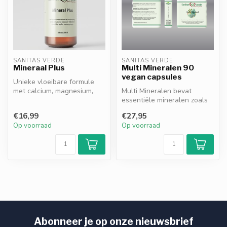
SANITAS VERDE
SANITAS VERDE
Mineraal Plus
Multi Mineralen 90
vegan capsules
Unieke vloeibare formule
met calcium, magnesium,
Multi Mineralen bevat
zink, selenium en chroom,
essentiële mineralen zoals
gecom...
magnesium, zink, calcium,
€16,99
€27,95
ijzer...
Op voorraad
Op voorraad
Abonneer je op onze nieuwsbrief