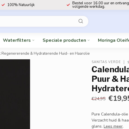
Bestel voor 16.00 uur en ontvang
100% Natuurlijk
volgende werkdag.
Waterfilters
Speciale producten
Moringa Oleif
kt Regenererende & Hydraterende Huid- en Haarolie
SANITAS VERDE
Calendula
Puur & H
Hydrater
€19,9
€24,95
Pure Calendula-olie
Verzacht huid & haar
glans.
Lees meer
.