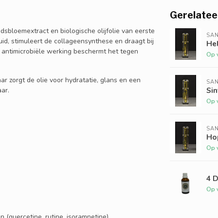
Gerelatee
dsbloemextract en biologische olijfolie van eerste
SAN
id, stimuleert de collageensynthese en draagt bij
Hel
 antimicrobiële werking beschermt het tegen
Op 
ar zorgt de olie voor hydratatie, glans en een
SAN
Sin
ar.
Op 
SAN
Ho
Op 
4 D
Op 
 (quercetine, rutine, isoramnetine),