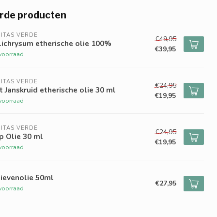
rde producten
ITAS VERDE
€49,95
ichrysum etherische olie 100%
€39,95
voorraad
ITAS VERDE
€24,95
t Janskruid etherische olie 30 ml
€19,95
voorraad
ITAS VERDE
€24,95
p Olie 30 ml
€19,95
voorraad
ievenolie 50ml
€27,95
voorraad