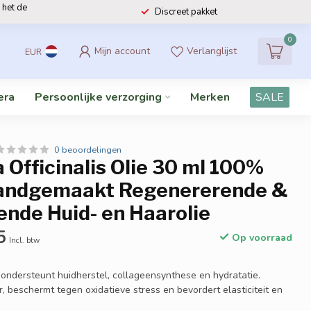
 het de
Discreet pakket
0
Mijn account
Verlanglijst
EUR
era
Persoonlijke verzorging
Merken
SALE
0 beoordelingen
 Officinalis Olie 30 ml 100%
andgemaakt Regenererende &
ende Huid- en Haarolie
5
Op voorraad
Incl. btw
 ondersteunt huidherstel, collageensynthese en hydratatie.
, beschermt tegen oxidatieve stress en bevordert elasticiteit en