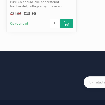
Pure Calendula-olie ondersteunt
huidherstel, collageensynthese en
hydratatie. Ve...
€19,95
€24,95
Op voorraad