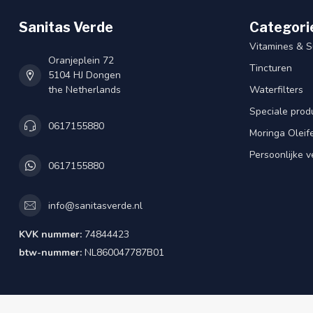
Sanitas Verde
Categori
Vitamines & 
Oranjeplein 72
Tincturen
5104 HJ Dongen
the Netherlands
Waterfilters
Speciale prod
0617155880
Moringa Oleif
Persoonlijke v
0617155880
info@sanitasverde.nl
KVK nummer:
74844423
btw-nummer:
NL860047787B01