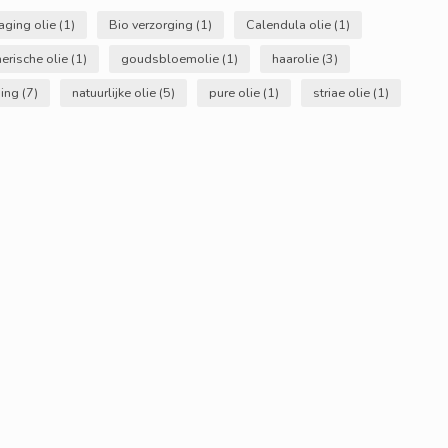
-aging olie
(1)
Bio verzorging
(1)
Calendula olie
(1)
herische olie
(1)
goudsbloemolie
(1)
haarolie
(3)
ging
(7)
natuurlijke olie
(5)
pure olie
(1)
striae olie
(1)