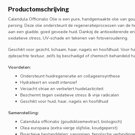
Productomschrijving
Calendula Officinalis Olie is een pure, handgemaakte olie van gou
persing. Deze olie ondersteunt de regeneratieprocessen van de hu
aan een gladde, goed gevoede huid. Dankzij de antioxiderende en
oxidatieve stress, UV-schade en tekenen van fotoveroudering.
Geschikt voor gezicht, lichaam, haar, nagels en hoofdhuid. Voor ha
zijdezachte textuur, zelfs bij beschadigd of chemisch behandeld ha
Voordelen:
Ondersteunt huidregeneratie en collageensynthese
Hydrateert en voedt intensief
Verzacht striae en verbetert huidelasticiteit
Beschermt tegen oxidatieve stress & vrije radicalen
Geschikt voor huid, haar, nagels en hoofdhuid
Samenstelling:
Calendula officinalis (goudsbloemextract, biologisch)
Olea europaea (extra vierge olijfolie, koudgeperst)
Bioactieve bestanddelen: saponinen, fenolische verbindingen