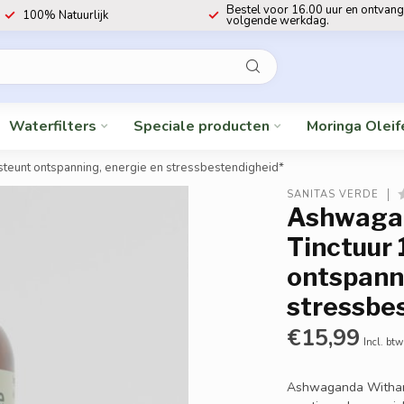
Bestel voor 16.00 uur en ontvang
100% Natuurlijk
volgende werkdag.
Waterfilters
Speciale producten
Moringa Oleif
teunt ontspanning, energie en stressbestendigheid*
SANITAS VERDE
Ashwagan
Tinctuur
ontspann
stressbe
€15,99
Incl. btw
Ashwaganda Withania