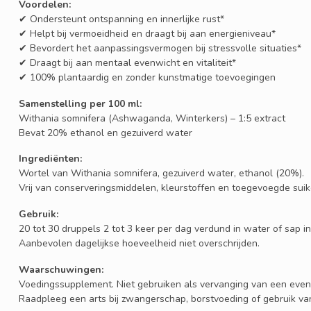
Voordelen:
✔ Ondersteunt ontspanning en innerlijke rust*
✔ Helpt bij vermoeidheid en draagt bij aan energieniveau*
✔ Bevordert het aanpassingsvermogen bij stressvolle situaties*
✔ Draagt bij aan mentaal evenwicht en vitaliteit*
✔ 100% plantaardig en zonder kunstmatige toevoegingen
Samenstelling per 100 ml:
Withania somnifera (Ashwaganda, Winterkers) – 1:5 extract
Bevat 20% ethanol en gezuiverd water
Ingrediënten:
Wortel van Withania somnifera, gezuiverd water, ethanol (20%).
Vrij van conserveringsmiddelen, kleurstoffen en toegevoegde suik
Gebruik:
20 tot 30 druppels 2 tot 3 keer per dag verdund in water of sap 
Aanbevolen dagelijkse hoeveelheid niet overschrijden.
Waarschuwingen:
Voedingssupplement. Niet gebruiken als vervanging van een evenw
Raadpleeg een arts bij zwangerschap, borstvoeding of gebruik va