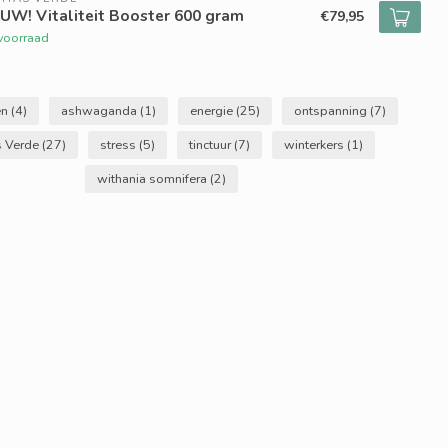
UW! Vitaliteit Booster 600 gram
€79,95
voorraad
en
(4)
ashwaganda
(1)
energie
(25)
ontspanning
(7)
s Verde
(27)
stress
(5)
tinctuur
(7)
winterkers
(1)
withania somnifera
(2)