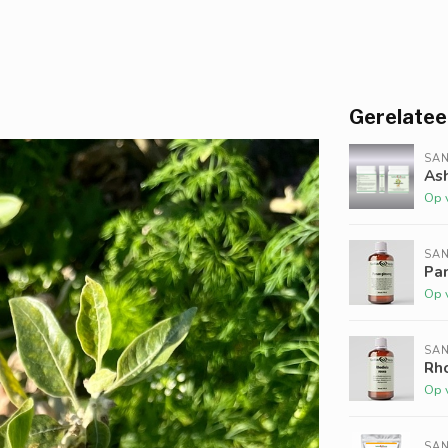
Gerelatee
SAN
As
Op 
SAN
Pa
Op 
SAN
Rh
Op 
SAN