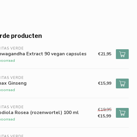
rde producten
ITAS VERDE
hwagandha Extract 90 vegan capsules
€21,95
voorraad
ITAS VERDE
nax Ginseng
€15,99
voorraad
ITAS VERDE
€19,95
odiola Rosea (rozenwortel) 100 ml
€15,99
voorraad
ITAS VERDE