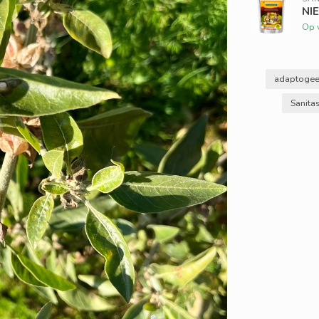
NIE
Op 
adaptoge
Sanita