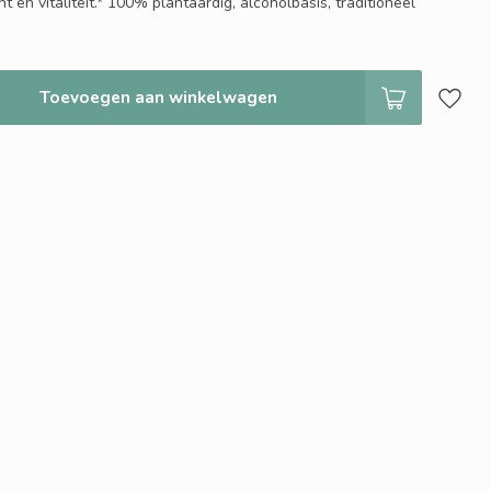
 en vitaliteit.* 100% plantaardig, alcoholbasis, traditioneel
Toevoegen aan winkelwagen