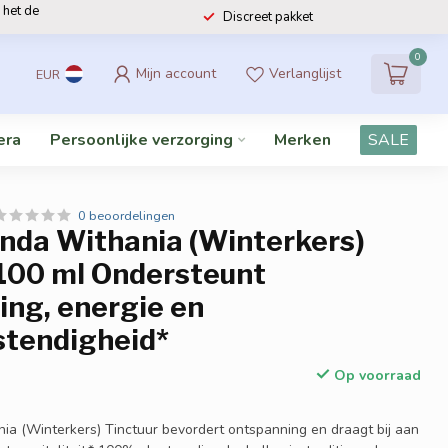
 het de
Discreet pakket
0
Mijn account
Verlanglijst
EUR
era
Persoonlijke verzorging
Merken
SALE
0 beoordelingen
da Withania (Winterkers)
 100 ml Ondersteunt
ing, energie en
stendigheid*
Op voorraad
 (Winterkers) Tinctuur bevordert ontspanning en draagt bij aan