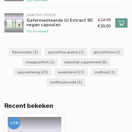
SANITAS VERDE
€24,95
Gefermenteerde Ui Extract 90
vegan capsules
€20,00
Op voorraad
flavonoïden
(2)
glycyrrhiza glabra
(1)
glycyrrhizine
(1)
maagcomfort
(1)
natuurlijk supplement
(6)
spijsvertering
(20)
weerstand
(22)
zoethout
(1)
zoethoutwortel
(1)
Recent bekeken
-13%