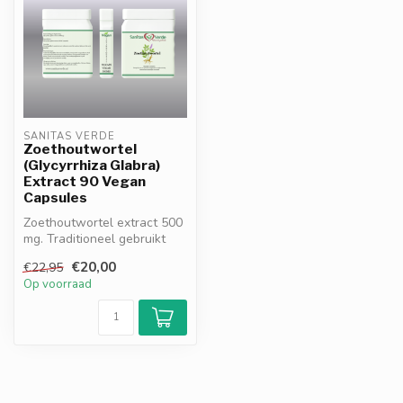
SANITAS VERDE
Zoethoutwortel
(Glycyrrhiza Glabra)
Extract 90 Vegan
Capsules
Zoethoutwortel extract 500
mg. Traditioneel gebruikt
voor spijsvertering,
€20,00
€22,95
maagco...
Op voorraad