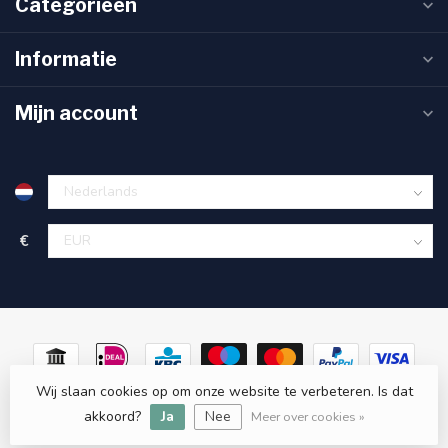
Categorieën
Informatie
Mijn account
€
Wij slaan cookies op om onze website te verbeteren. Is dat
© Copyright 2026 Sanitas Verde
- Powered by
Lightspeed
-
akkoord?
Ja
Nee
Lightspeed design
by
Dyvelopment
Meer over cookies »