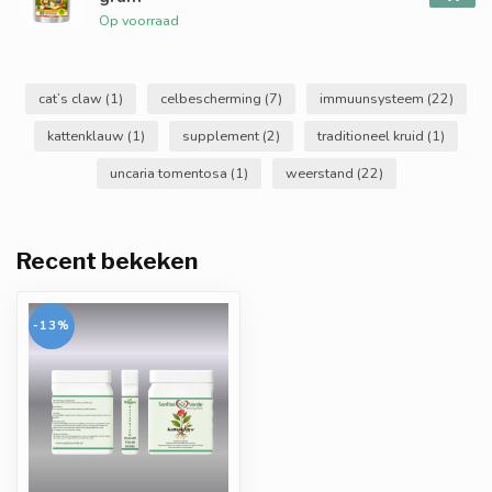
Op voorraad
cat’s claw
(1)
celbescherming
(7)
immuunsysteem
(22)
kattenklauw
(1)
supplement
(2)
traditioneel kruid
(1)
uncaria tomentosa
(1)
weerstand
(22)
Recent bekeken
-13%