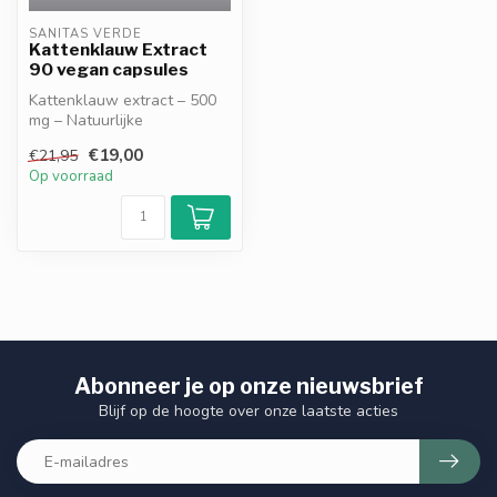
SANITAS VERDE
Kattenklauw Extract
90 vegan capsules
Kattenklauw extract – 500
mg – Natuurlijke
Ondersteuning voor
€19,00
€21,95
Immuunsysteem & We...
Op voorraad
Abonneer je op onze nieuwsbrief
Blijf op de hoogte over onze laatste acties