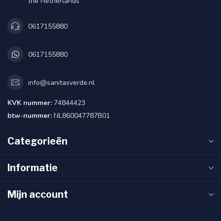
the Netherlands
0617155880
0617155880
info@sanitasverde.nl
KVK nummer:
74844423
btw-nummer:
NL860047787B01
Categorieën
Informatie
Mijn account