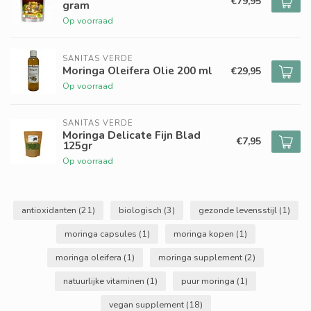
€79,95
gram
Op voorraad
SANITAS VERDE
Moringa Oleifera Olie 200 ml
€29,95
Op voorraad
SANITAS VERDE
Moringa Delicate Fijn Blad
€7,95
125gr
Op voorraad
antioxidanten
(21)
biologisch
(3)
gezonde levensstijl
(1)
moringa capsules
(1)
moringa kopen
(1)
moringa oleifera
(1)
moringa supplement
(2)
natuurlijke vitaminen
(1)
puur moringa
(1)
vegan supplement
(18)