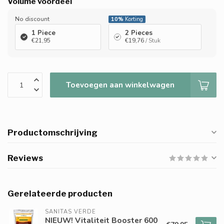
Volume voordeel
No discount
10%
Korting
1 Piece
2 Pieces
€21,95
€19,76
/ Stuk
Toevoegen aan winkelwagen
Productomschrijving
Reviews
Gerelateerde producten
SANITAS VERDE
NIEUW! Vitaliteit Booster 600