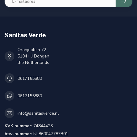
Sanitas Verde
Oranjeplein 72
5104 HJ Dongen
the Netherlands
0617155880
0617155880
info@sanitasverde.nl
KVK nummer:
74844423
btw-nummer:
NL860047787B01