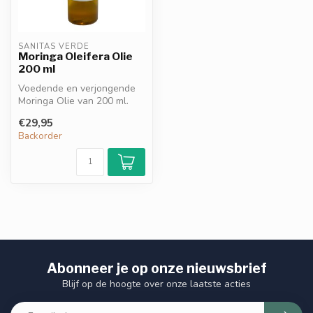
SANITAS VERDE
Moringa Oleifera Olie
200 ml
Voedende en verjongende
Moringa Olie van 200 ml.
Rijk aan antioxidanten,
€29,95
vermind...
Backorder
Abonneer je op onze nieuwsbrief
Blijf op de hoogte over onze laatste acties