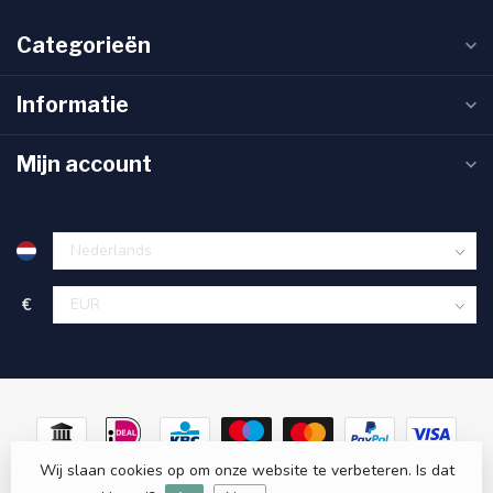
Categorieën
Informatie
Mijn account
€
Wij slaan cookies op om onze website te verbeteren. Is dat
© Copyright 2026 Sanitas Verde
- Powered by
Lightspeed
-