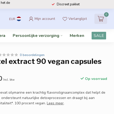
 het de
Discreet pakket
0
Mijn account
Verlanglijst
EUR
era
Persoonlijke verzorging
Merken
SALE
0 beoordelingen
el extract 90 vegan capsules
0
Op voorraad
Incl. btw
bevat silymarine een krachtig flavonolignaancomplex dat helpt de
 ondersteunt natuurlijke detoxprocessen en draagt bij aan
taliteit*. 100 procent vegan.
Lees meer
.