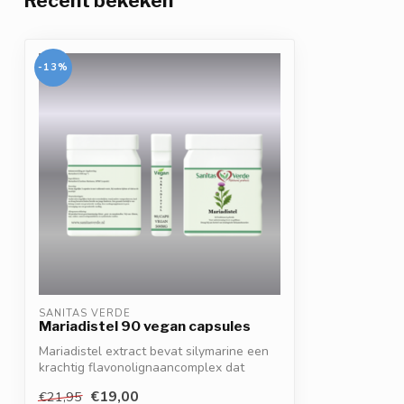
Recent bekeken
-13%
SANITAS VERDE
Mariadistel 90 vegan capsules
Mariadistel extract bevat silymarine een
krachtig flavonolignaancomplex dat
help...
€19,00
€21,95