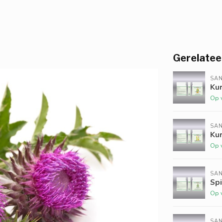
Gerelatee
SAN
Ku
Op 
SAN
Ku
Op 
SAN
Spi
Op 
SAN