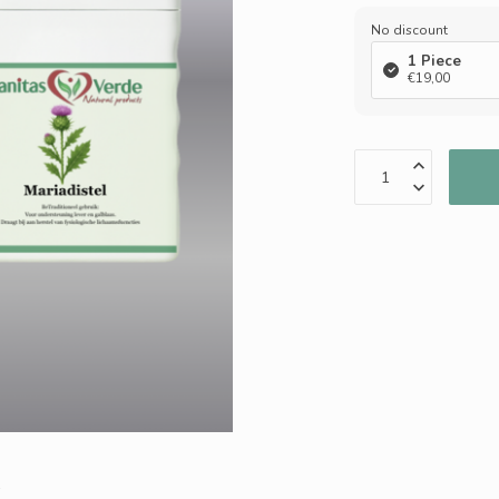
No discount
1 Piece
€19,00