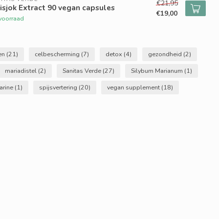
€21,95
isjok Extract 90 vegan capsules
€19,00
voorraad
ten
(21)
celbescherming
(7)
detox
(4)
gezondheid
(2)
mariadistel
(2)
Sanitas Verde
(27)
Silybum Marianum
(1)
arine
(1)
spijsvertering
(20)
vegan supplement
(18)