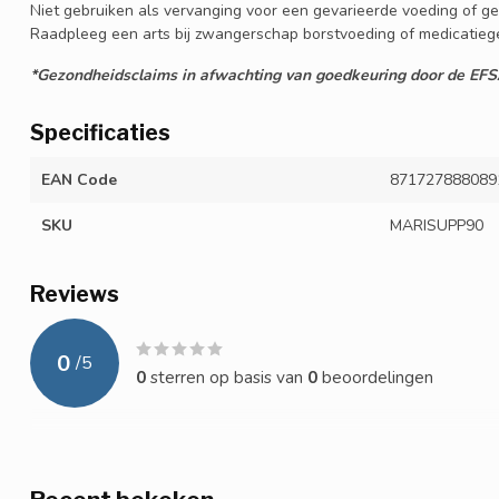
Niet gebruiken als vervanging voor een gevarieerde voeding of gez
Raadpleeg een arts bij zwangerschap borstvoeding of medicatiege
*Gezondheidsclaims in afwachting van goedkeuring door de EFS
Specificaties
EAN Code
871727888089
SKU
MARISUPP90
Reviews
0
/
5
0
sterren op basis van
0
beoordelingen