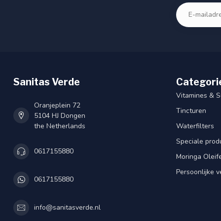
Sanitas Verde
Categori
Vitamines & 
Oranjeplein 72
Tincturen
5104 HJ Dongen
the Netherlands
Waterfilters
Speciale prod
0617155880
Moringa Oleif
Persoonlijke v
0617155880
info@sanitasverde.nl