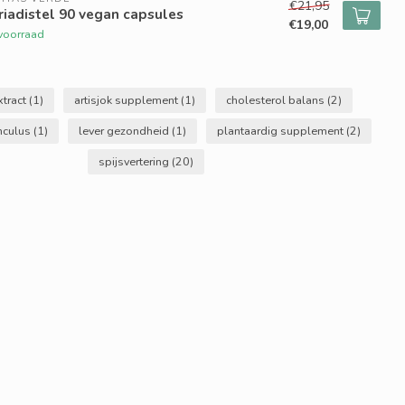
€21,95
iadistel 90 vegan capsules
€19,00
voorraad
xtract
(1)
artisjok supplement
(1)
cholesterol balans
(2)
nculus
(1)
lever gezondheid
(1)
plantaardig supplement
(2)
spijsvertering
(20)