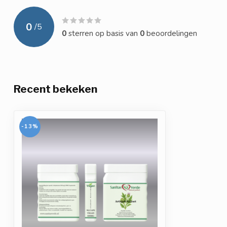
0
/
5
0
sterren op basis van
0
beoordelingen
Recent bekeken
-13%