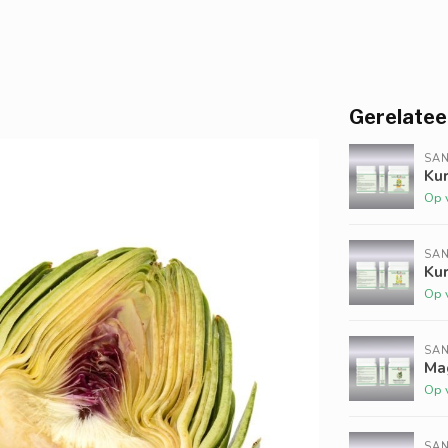
Gerelatee
SAN
Ku
Op 
SAN
Ku
Op 
SAN
Ma
Op 
SAN