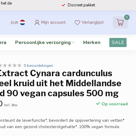
 het de
Discreet pakket
0
Mijn account
Verlanglijst
EUR
era
Persoonlijke verzorging
Merken
SALE
0 beoordelingen
Extract Cynara cardunculus
eel kruid uit het Middellandse
d 90 vegan capsules 500 mg
0
Op voorraad
Incl. btw
ersteunt de leverfunctie*, bevordert de spijsvertering van vetten*
houd van een gezond cholesterolgehalte*. 100% vegan formule.