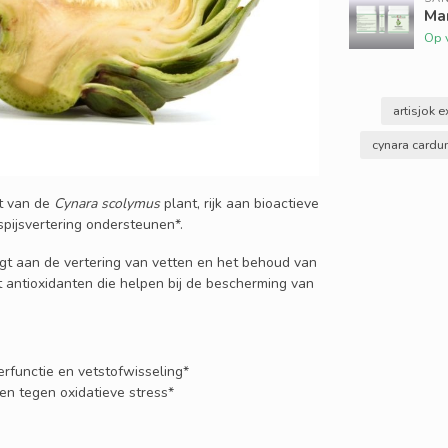
Mar
Op 
artisjok e
cynara cardu
t van de
Cynara scolymus
plant, rijk aan bioactieve
spijsvertering ondersteunen*.
aagt aan de vertering van vetten en het behoud van
 antioxidanten die helpen bij de bescherming van
rfunctie en vetstofwisseling*
n tegen oxidatieve stress*