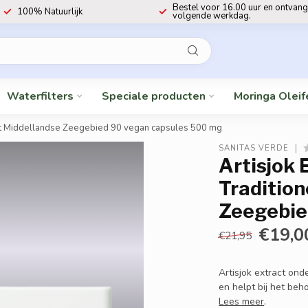
Bestel voor 16.00 uur en ontvang
100% Natuurlijk
volgende werkdag.
Waterfilters
Speciale producten
Moringa Oleif
t het Middellandse Zeegebied 90 vegan capsules 500 mg
SANITAS VERDE
Artisjok 
Tradition
Zeegebie
€19,0
€21,95
Artisjok extract ond
en helpt bij het be
Lees meer
.