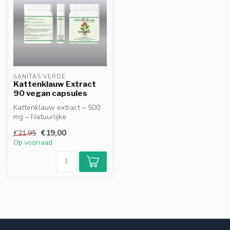
SANITAS VERDE
Kattenklauw Extract
90 vegan capsules
Kattenklauw extract – 500
mg – Natuurlijke
Ondersteuning voor
€19,00
€21,95
Immuunsysteem & We...
Op voorraad