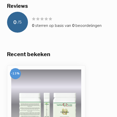
Reviews
0
/
5
0
sterren op basis van
0
beoordelingen
Recent bekeken
-13%