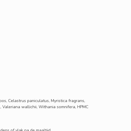
s, Celastrus paniculatus, Myristica fragrans,
 Valeriana wallichii, Withania somnifera, HPMC
dens of vlak na de maaltijd.