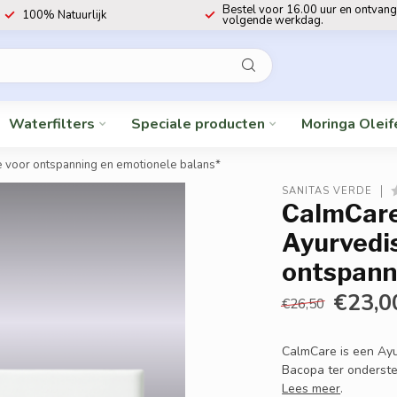
Bestel voor 16.00 uur en ontvang
100% Natuurlijk
volgende werkdag.
Waterfilters
Speciale producten
Moringa Oleif
 voor ontspanning en emotionele balans*
SANITAS VERDE
CalmCare
Ayurvedi
ontspann
€23,0
€26,50
CalmCare is een Ayu
Bacopa ter onderste
Lees meer
.