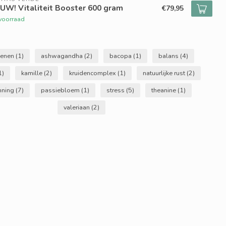
UW! Vitaliteit Booster 600 gram
€79,95
voorraad
genen
(1)
ashwagandha
(2)
bacopa
(1)
balans
(4)
1)
kamille
(2)
kruidencomplex
(1)
natuurlijke rust
(2)
nning
(7)
passiebloem
(1)
stress
(5)
theanine
(1)
valeriaan
(2)