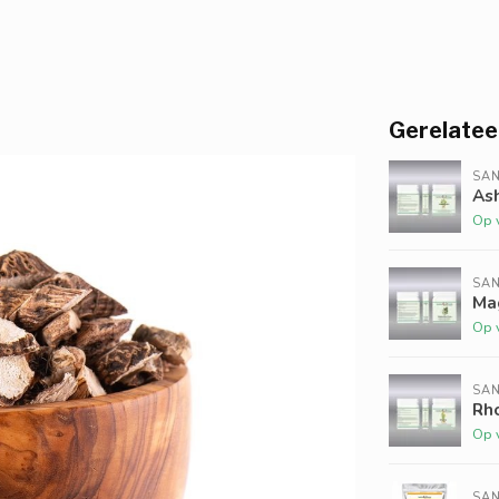
Gerelatee
SAN
As
Op 
SAN
Ma
Op 
SAN
Rho
Op 
SAN