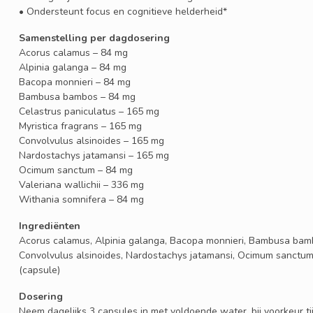
• Ondersteunt focus en cognitieve helderheid*
Samenstelling per dagdosering
Acorus calamus – 84 mg
Alpinia galanga – 84 mg
Bacopa monnieri – 84 mg
Bambusa bambos – 84 mg
Celastrus paniculatus – 165 mg
Myristica fragrans – 165 mg
Convolvulus alsinoides – 165 mg
Nardostachys jatamansi – 165 mg
Ocimum sanctum – 84 mg
Valeriana wallichii – 336 mg
Withania somnifera – 84 mg
Ingrediënten
Acorus calamus, Alpinia galanga, Bacopa monnieri, Bambusa bambo
Convolvulus alsinoides, Nardostachys jatamansi, Ocimum sanctum,
(capsule)
Dosering
Neem dagelijks 3 capsules in met voldoende water, bij voorkeur tij