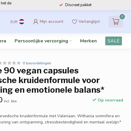
 het de
Discreet pakket
0
Mijn account
Verlanglijst
EUR
era
Persoonlijke verzorging
Merken
SALE
0 beoordelingen
 90 vegan capsules
sche kruidenformule voor
ing en emotionele balans*
0
Op voorraad
Incl. btw
rvedische kruidenformule met Valeriaan, Withania somnifera en
uning van ontspanning, stressbestendigheid en mentaal welzijn.*