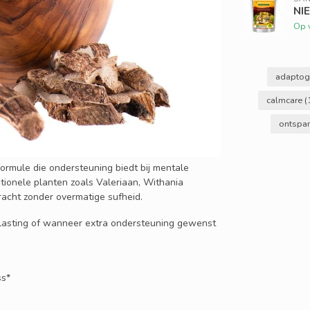
NIE
Op 
adapto
calmcare
(
ontspa
rmule die ondersteuning biedt bij mentale
tionele planten zoals Valeriaan, Withania
kracht zonder overmatige sufheid.
 belasting of wanneer extra ondersteuning gewenst
ss*