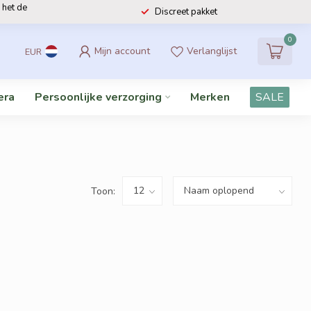
 het de
Discreet pakket
0
Mijn account
Verlanglijst
EUR
era
Persoonlijke verzorging
Merken
SALE
Toon: