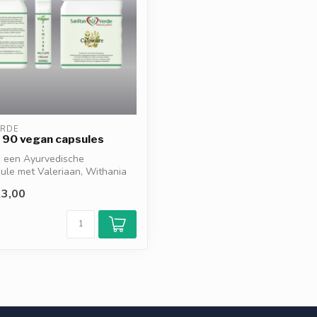
ERDE
 90 vegan capsules
s een Ayurvedische
ule met Valeriaan, Withania
...
3,00
d