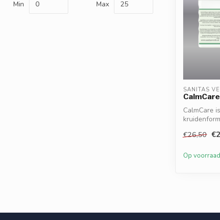
Min
Max
SANITAS V
CalmCare
CalmCare i
kruidenform
somnifera en
€2
€26,50
Op voorraa