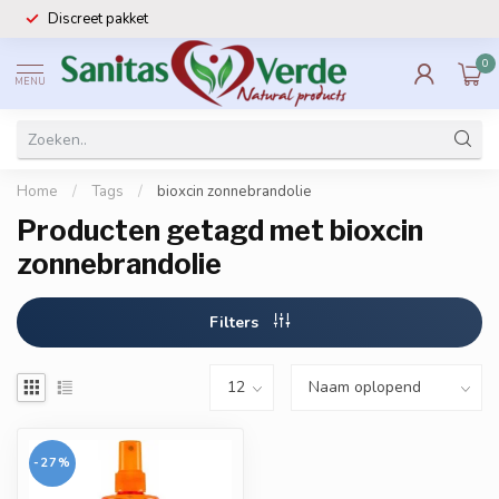
Discreet pakket
0
MENU
Home
/
Tags
/
bioxcin zonnebrandolie
Producten getagd met bioxcin
zonnebrandolie
Filters
-27%