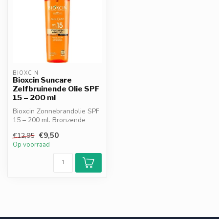
BIOXCIN
Bioxcin Suncare
Zelfbruinende Olie SPF
15 – 200 ml
Bioxcin Zonnebrandolie SPF
15 – 200 ml. Bronzende
zonneolie met cacao- en
€9,50
€12,95
wortel...
Op voorraad