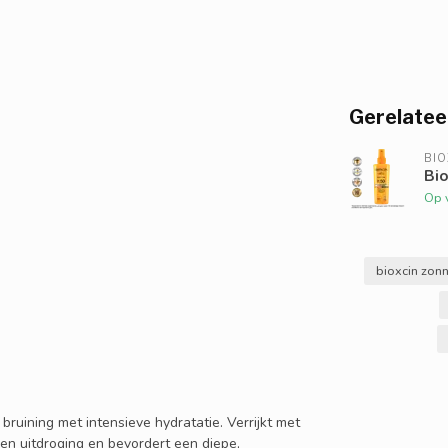
Gerelatee
BIO
Bio
Op 
bioxcin zon
 bruining met intensieve hydratatie. Verrijkt met
en uitdroging en bevordert een diepe,