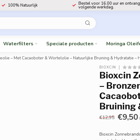
Bestel voor 16.00 uur en ontvang
100% Natuurlijk
volgende werkdag.
Waterfilters
Speciale producten
Moringa Oleif
olie – Met Cacaoboter & Wortelolie – Natuurlijke Bruining & Hydratatie –
BIOXCIN
Bioxcin Z
– Bronze
Cacaobote
Bruining 
€9,50
€12,95
Bioxcin Zonnebrando