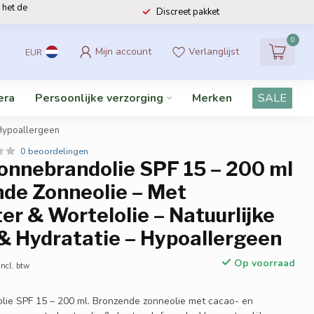
 het de
Discreet pakket
0
Mijn account
Verlanglijst
EUR
era
Persoonlijke verzorging
Merken
SALE
 Hypoallergeen
0 beoordelingen
onnebrandolie SPF 15 – 200 ml
nde Zonneolie – Met
r & Wortelolie – Natuurlijke
& Hydratatie – Hypoallergeen
Op voorraad
Incl. btw
lie SPF 15 – 200 ml. Bronzende zonneolie met cacao- en