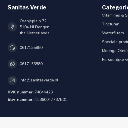
Sanitas Verde
Categori
Vitamines & 
Oranjeplein 72
Tincturen
5104 HJ Dongen
the Netherlands
Waterfilters
Speciale prod
0617155880
Moringa Oleif
Persoonlijke v
0617155880
info@sanitasverde.nl
KVK nummer:
74844423
btw-nummer:
NL860047787B01