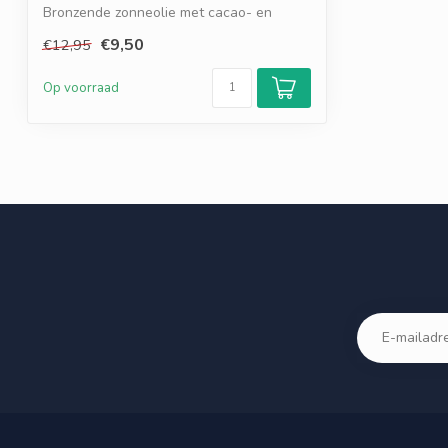
Bronzende zonneolie met cacao- en
wortel...
€9,50
€12,95
Op voorraad