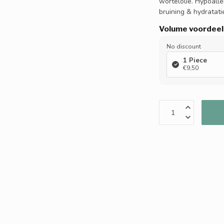
wortelolie. Hypoall
bruining & hydratati
Volume voordeel
No discount
1 Piece
€9,50