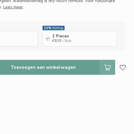
ergeen, waterbestendig & dry-touch formule. Voor natuurlijke
e.
Lees meer
.
10%
Korting
2 Pieces
€8,55
/ Stuk
Toevoegen aan winkelwagen