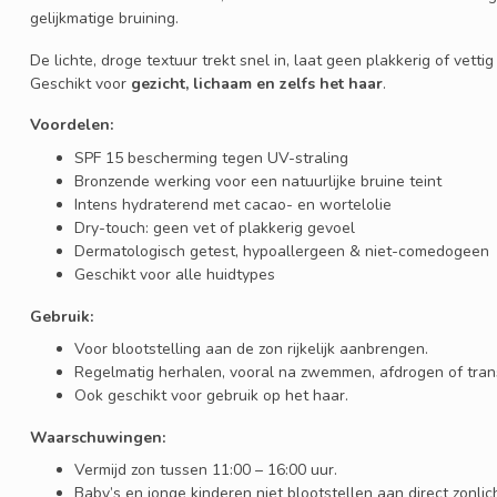
gelijkmatige bruining.
De lichte, droge textuur trekt snel in, laat geen plakkerig of vett
Geschikt voor
gezicht, lichaam en zelfs het haar
.
Voordelen:
SPF 15 bescherming tegen UV-straling
Bronzende werking voor een natuurlijke bruine teint
Intens hydraterend met cacao- en wortelolie
Dry-touch: geen vet of plakkerig gevoel
Dermatologisch getest, hypoallergeen & niet-comedogeen
Geschikt voor alle huidtypes
Gebruik:
Voor blootstelling aan de zon rijkelijk aanbrengen.
Regelmatig herhalen, vooral na zwemmen, afdrogen of tran
Ook geschikt voor gebruik op het haar.
Waarschuwingen:
Vermijd zon tussen 11:00 – 16:00 uur.
Baby’s en jonge kinderen niet blootstellen aan direct zonlich