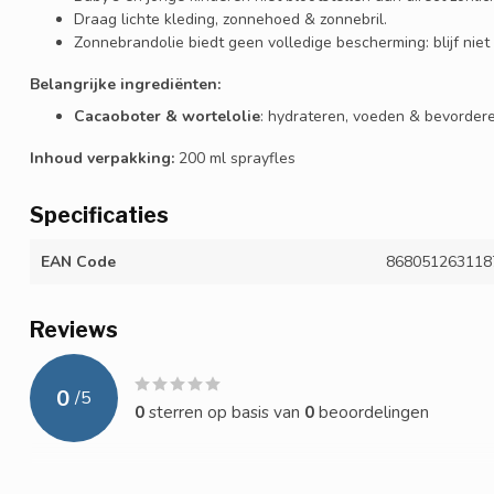
Draag lichte kleding, zonnehoed & zonnebril.
Zonnebrandolie biedt geen volledige bescherming: blijf niet 
Belangrijke ingrediënten:
Cacaoboter & wortelolie
: hydrateren, voeden & bevorderen
Inhoud verpakking:
200 ml sprayfles
Specificaties
EAN Code
868051263118
Reviews
0
/
5
0
sterren op basis van
0
beoordelingen