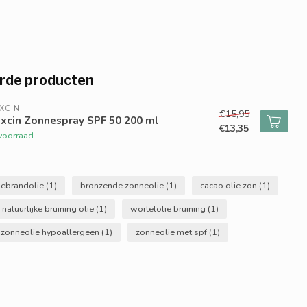
rde producten
XCIN
€15,95
xcin Zonnespray SPF 50 200 ml
€13,35
voorraad
nebrandolie
(1)
bronzende zonneolie
(1)
cacao olie zon
(1)
natuurlijke bruining olie
(1)
wortelolie bruining
(1)
zonneolie hypoallergeen
(1)
zonneolie met spf
(1)