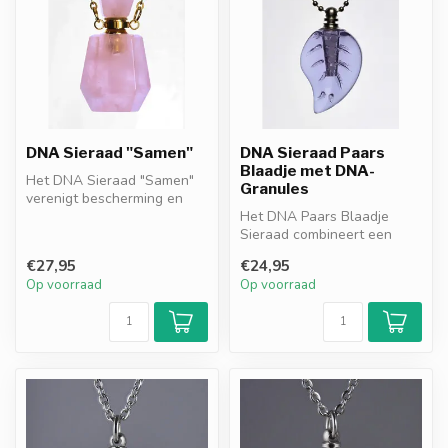
DNA Sieraad "Samen"
DNA Sieraad Paars
Blaadje met DNA-
Het DNA Sieraad "Samen"
Granules
verenigt bescherming en
herinnering in één elegant
Het DNA Paars Blaadje
ontwe...
Sieraad combineert een
elegant bladontwerp met
€27,95
€24,95
paarse DNA-...
Op voorraad
Op voorraad