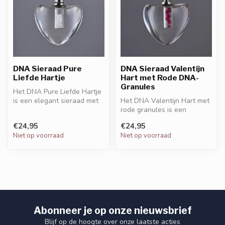
DNA Sieraad Pure
DNA Sieraad Valentijn
Liefde Hartje
Hart met Rode DNA-
Granules
Het DNA Pure Liefde Hartje
is een elegant sieraad met
Het DNA Valentijn Hart met
DNA-granules die werken
rode granules is een
al...
elegant sieraad dat liefde
€24,95
€24,95
en be...
Niet op voorraad
Niet op voorraad
Abonneer je op onze nieuwsbrief
Blijf op de hoogte over onze laatste acties