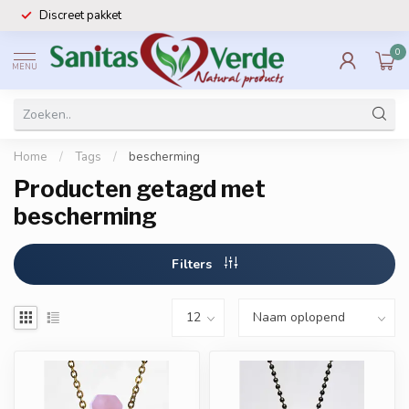
Discreet pakket
0
MENU
Home
/
Tags
/
bescherming
Producten getagd met
bescherming
Filters