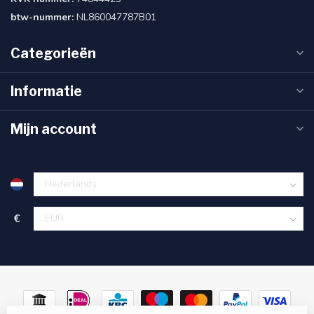
btw-nummer:
NL860047787B01
Categorieën
Informatie
Mijn account
€