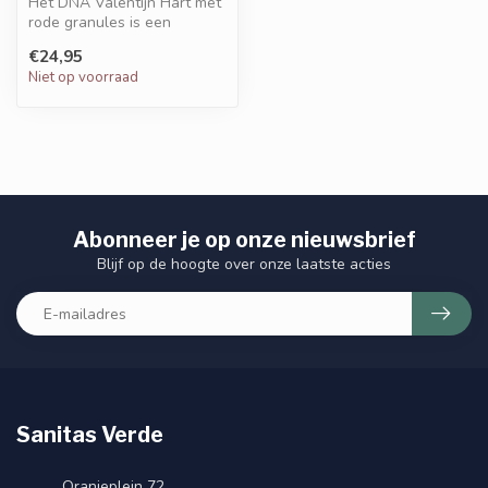
Het DNA Valentijn Hart met
rode granules is een
elegant sieraad dat liefde
€24,95
en be...
Niet op voorraad
Abonneer je op onze nieuwsbrief
Blijf op de hoogte over onze laatste acties
Sanitas Verde
Oranjeplein 72