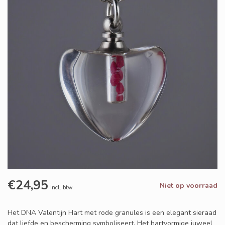
€24,95
Niet op voorraad
Incl. btw
Het DNA Valentijn Hart met rode granules is een elegant sieraad
dat liefde en bescherming symboliseert. Het hartvormige juweel