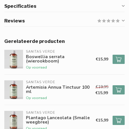
Specificaties
Reviews
Gerelateerde producten
SANITAS VERDE
Boswellia serrata
€15,99
(wierookboom)
Op voorraad
SANITAS VERDE
€19,95
Artemisia Annua Tinctuur 100
ml
€15,99
Op voorraad
SANITAS VERDE
Plantago Lanceolata (Smalle
€15,99
weegbree)
Op voorraad