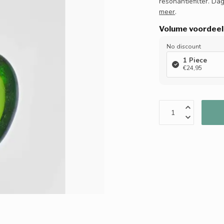
resonantiefilter. Da
meer
.
Volume voordeel
No discount
1 Piece
€24,95