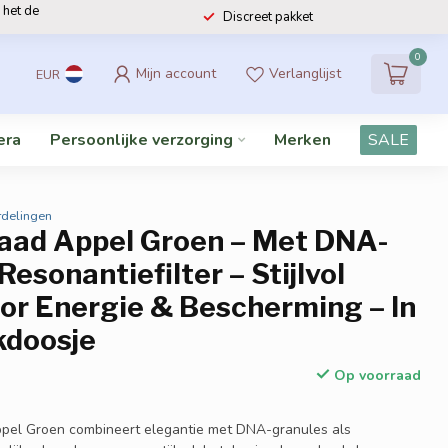
 het de
Discreet pakket
0
Mijn account
Verlanglijst
EUR
era
Persoonlijke verzorging
Merken
SALE
rdelingen
aad Appel Groen – Met DNA-
Resonantiefilter – Stijlvol
or Energie & Bescherming – In
doosje
Op voorraad
pel Groen combineert elegantie met DNA-granules als