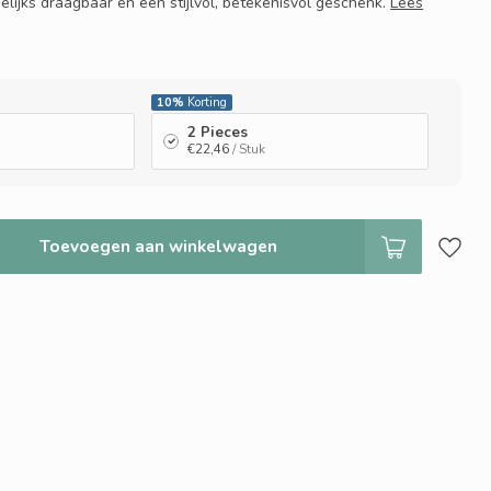
gelijks draagbaar en een stijlvol, betekenisvol geschenk.
Lees
10%
Korting
2 Pieces
€22,46
/ Stuk
Toevoegen aan winkelwagen