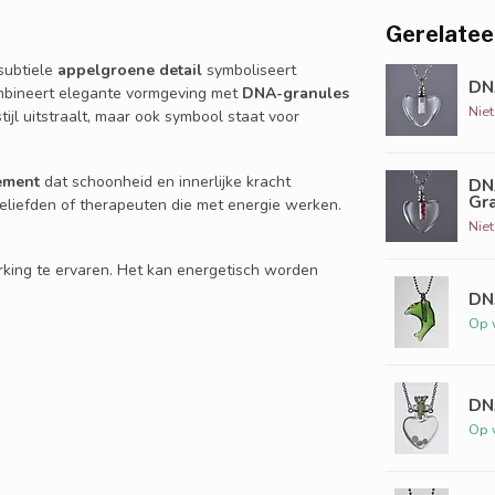
Gerelatee
subtiele
appelgroene detail
symboliseert
DNA
combineert elegante vormgeving met
DNA-granules
Nie
tijl uitstraalt, maar ook symbool staat voor
tement
dat schoonheid en innerlijke kracht
DN
Gr
geliefden of therapeuten die met energie werken.
Nie
king te ervaren. Het kan energetisch worden
DNA
Op 
DN
Op 