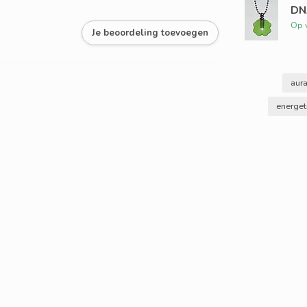
DNA
Op 
Je beoordeling toevoegen
aur
energet