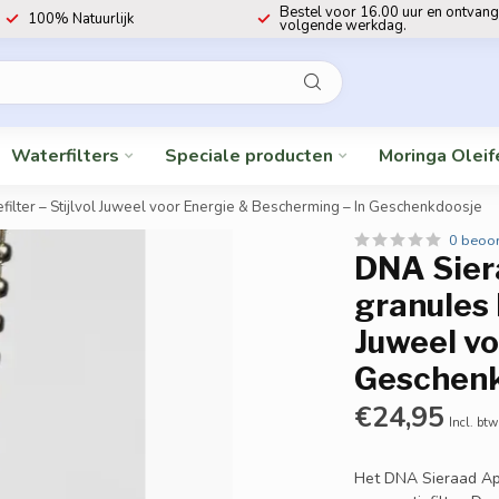
Bestel voor 16.00 uur en ontvang
100% Natuurlijk
volgende werkdag.
Waterfilters
Speciale producten
Moringa Oleif
lter – Stijlvol Juweel voor Energie & Bescherming – In Geschenkdoosje
0 beoo
DNA Sier
granules 
Juweel vo
Geschenk
€24,95
Incl. btw
Het DNA Sieraad Ap