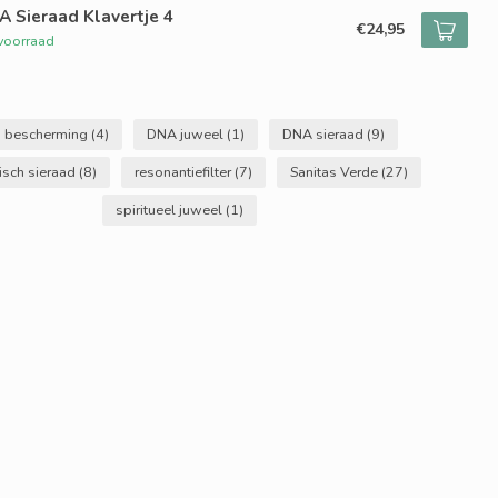
 Sieraad Klavertje 4
€24,95
voorraad
a bescherming
(4)
DNA juweel
(1)
DNA sieraad
(9)
isch sieraad
(8)
resonantiefilter
(7)
Sanitas Verde
(27)
spiritueel juweel
(1)