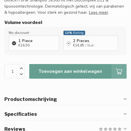
Bioxcin Forte Shampoo 3x300 ml met Biocomplex B11 &
liposoomtechnologie. Dermatologisch getest, vrij van parabenen
& hypoallergeen. Voor sterk en gezond haar.
Lees meer
.
Volume voordeel
No discount
10%
Korting
1 Piece
2 Pieces
€16,50
€14,85
/ Stuk
Toevoegen aan winkelwagen
Productomschrijving
Specificaties
Reviews