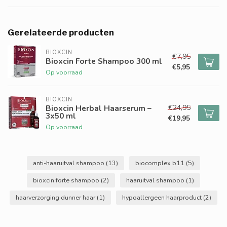
Gerelateerde producten
BIOXCIN
€7,95
Bioxcin Forte Shampoo 300 ml
€5,95
Op voorraad
BIOXCIN
€24,95
Bioxcin Herbal Haarserum –
3x50 ml
€19,95
Op voorraad
anti-haaruitval shampoo
(13)
biocomplex b11
(5)
bioxcin forte shampoo
(2)
haaruitval shampoo
(1)
haarverzorging dunner haar
(1)
hypoallergeen haarproduct
(2)