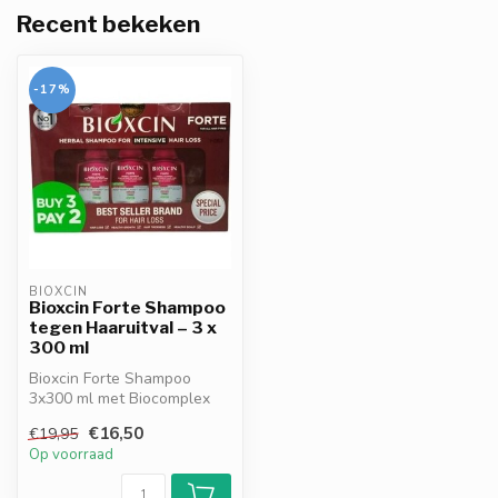
Recent bekeken
-17%
BIOXCIN
Bioxcin Forte Shampoo
tegen Haaruitval – 3 x
300 ml
Bioxcin Forte Shampoo
3x300 ml met Biocomplex
B11 & liposoomtechnologie.
€16,50
€19,95
Dermato...
Op voorraad