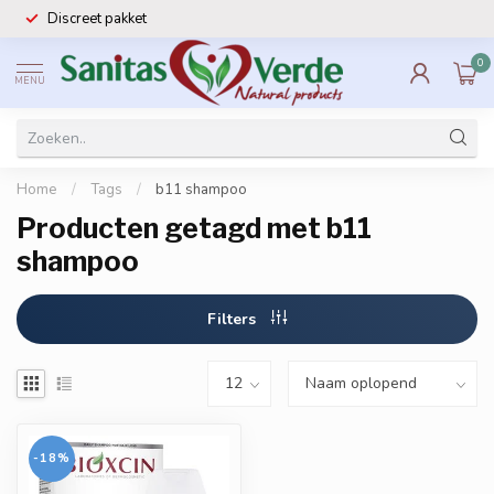
Discreet pakket
0
MENU
Home
/
Tags
/
b11 shampoo
Producten getagd met b11
shampoo
Filters
-18%