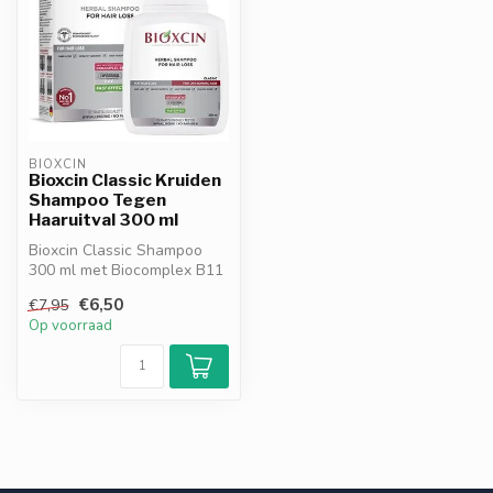
BIOXCIN
Bioxcin Classic Kruiden
Shampoo Tegen
Haaruitval 300 ml
Bioxcin Classic Shampoo
300 ml met Biocomplex B11
helpt haaruitval te
€6,50
€7,95
vermindere...
Op voorraad