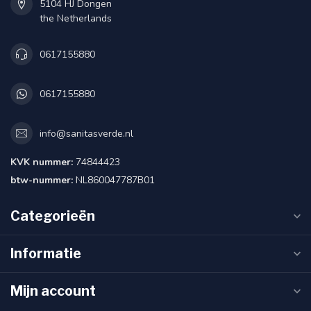
5104 HJ Dongen
the Netherlands
0617155880
0617155880
info@sanitasverde.nl
KVK nummer:
74844423
btw-nummer:
NL860047787B01
Categorieën
Informatie
Mijn account