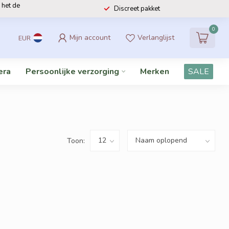
 het de
Discreet pakket
0
Mijn account
Verlanglijst
EUR
era
Persoonlijke verzorging
Merken
SALE
Toon: