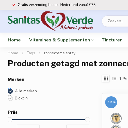
Gratis verzending binnen Nederland vanaf €75
Home
Vitamines & Supplementen
Tincturen
Home
/
Tags
/
zonnecrème spray
Producten getagd met zonnec
1
Pro
Merken
Alle merken
Bioxcin
-16%
Prijs