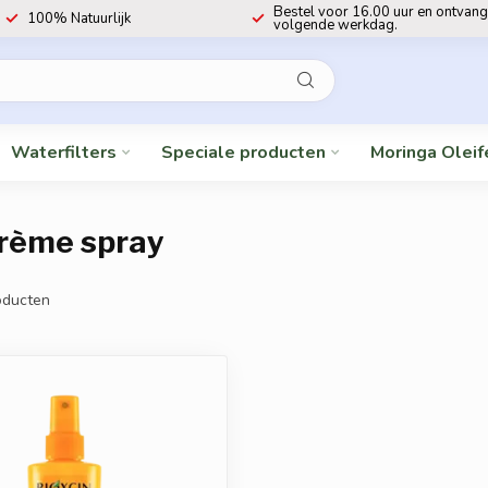
Bestel voor 16.00 uur en ontvang
100% Natuurlijk
volgende werkdag.
Waterfilters
Speciale producten
Moringa Oleif
rème spray
ducten