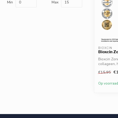
Min
Max
BIOXCIN
Bioxcin Z
Bioxcin Zo
collageen, 
vitamine E...
€1
€15,95
Op voorraa