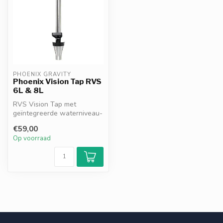
PHOENIX GRAVITY
Phoenix Vision Tap RVS
6L & 8L
RVS Vision Tap met
geïntegreerde waterniveau-
indicator. Geschikt voor
€59,00
Phoenix Gr...
Op voorraad