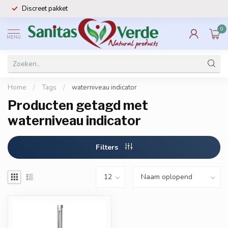
Discreet pakket
0
MENU
Home
/
Tags
/
waterniveau indicator
Producten getagd met
waterniveau indicator
Filters