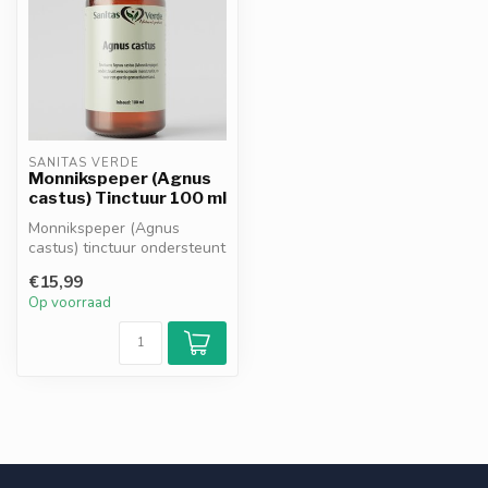
SANITAS VERDE
Monnikspeper (Agnus
castus) Tinctuur 100 ml
Monnikspeper (Agnus
castus) tinctuur ondersteunt
het hormonale evenwicht
€15,99
en help...
Op voorraad