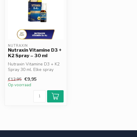
NUTRAXIN
Nutraxin Vitamine D3 +
K2 Spray – 30 ml
Nutraxin Vitamine D3 + K2
Spray 30 ml. Elke spray
bevat 1000 IE Vitamine D3
€9,95
€12,95
(cho...
Op voorraad