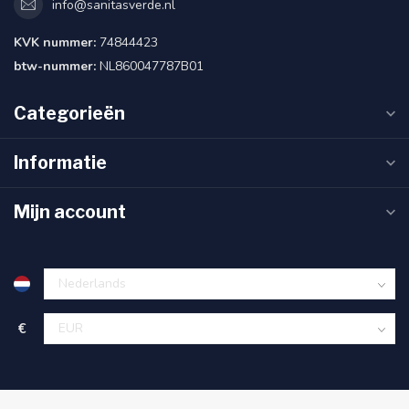
info@sanitasverde.nl
KVK nummer:
74844423
btw-nummer:
NL860047787B01
Categorieën
Informatie
Mijn account
€