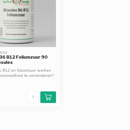
ERDE
B6 B12 Foliumzuur 90
psules
, B12 en foliumzuur werken
ermoeidheid te verminderen*,
d