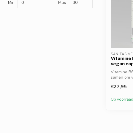
Min
Max
SANITAS V
Vitamine 
vegan ca
Vitamine B6
samen om v
de ...
€27,95
Op voorraa