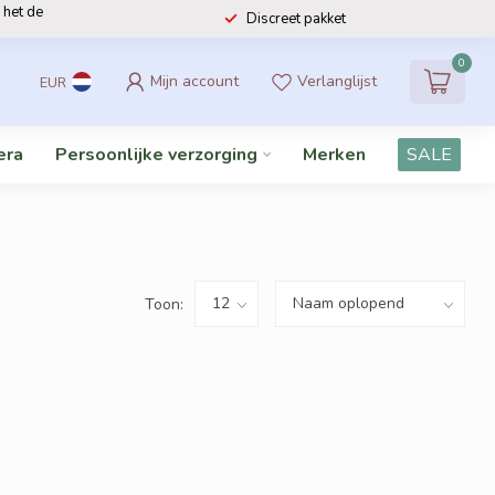
 het de
Discreet pakket
0
Mijn account
Verlanglijst
EUR
era
Persoonlijke verzorging
Merken
SALE
Toon: