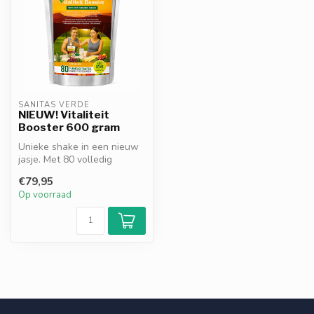
SANITAS VERDE
NIEUW! Vitaliteit
Booster 600 gram
Unieke shake in een nieuw
jasje. Met 80 volledig
natuurlijke ingrediënten. Een
€79,95
c...
Op voorraad