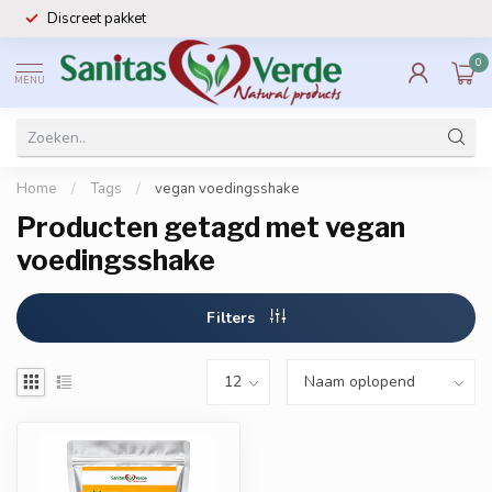
Discreet pakket
0
MENU
Home
/
Tags
/
vegan voedingsshake
Producten getagd met vegan
voedingsshake
Filters