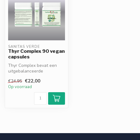
SANITAS VERDE
Thyr Complex 90 vegan
capsules
Thyr Complex bevat een
uitgebalanceerde
combinatie van Schüssler
€22,00
€24,95
celzouten ter o...
Op voorraad