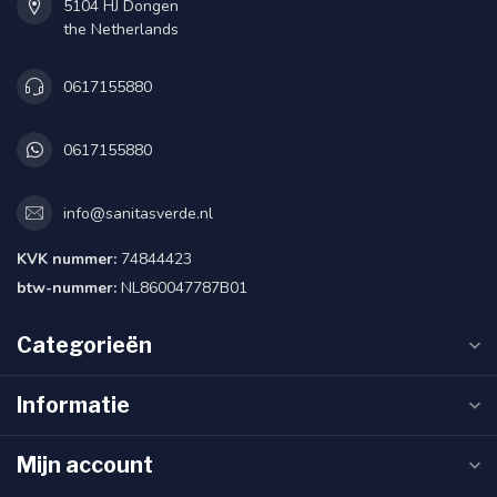
5104 HJ Dongen
the Netherlands
0617155880
0617155880
info@sanitasverde.nl
KVK nummer:
74844423
btw-nummer:
NL860047787B01
Categorieën
Informatie
Mijn account