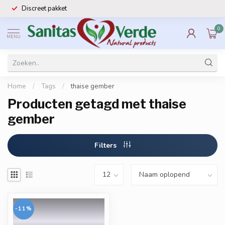
Discreet pakket
0
MENU
Home
/
Tags
/
thaise gember
Producten getagd met thaise
gember
Filters
-11%