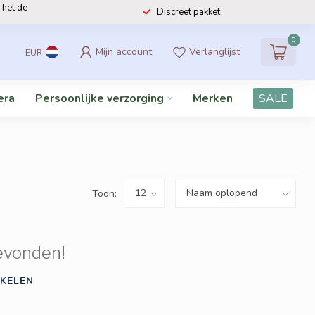
 het de
Discreet pakket
0
Mijn account
Verlanglijst
EUR
era
Persoonlijke verzorging
Merken
SALE
Toon:
evonden!
KELEN