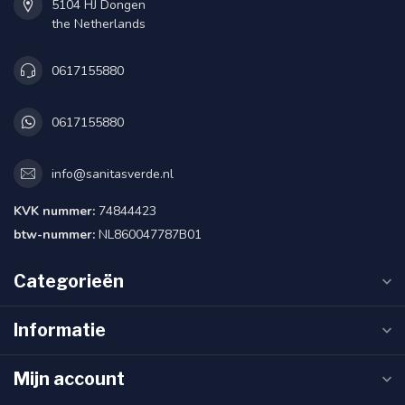
5104 HJ Dongen
the Netherlands
0617155880
0617155880
info@sanitasverde.nl
KVK nummer:
74844423
btw-nummer:
NL860047787B01
Categorieën
Informatie
Mijn account