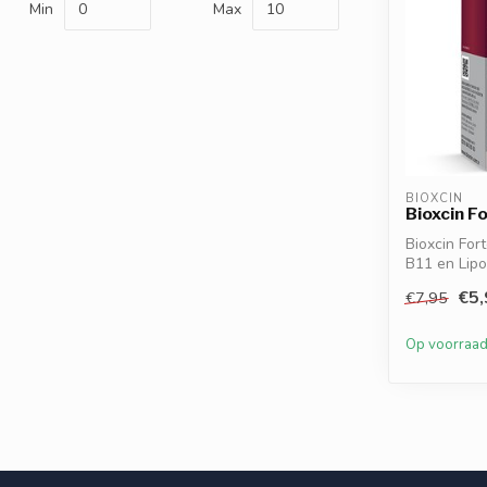
Min
Max
BIOXCIN
Bioxcin 
Bioxcin Fo
B11 en Lip
haaruitva...
€5,
€7,95
Op voorraa