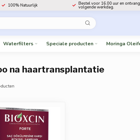
Bestel voor 16.00 uur en ontvang
100% Natuurlijk
volgende werkdag.
Waterfilters
Speciale producten
Moringa Oleif
o na haartransplantatie
ducten