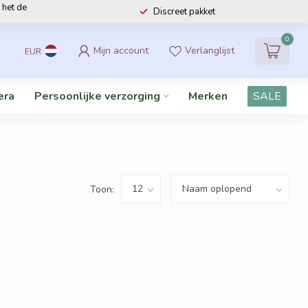
 het de
Discreet pakket
0
Mijn account
Verlanglijst
EUR
era
Persoonlijke verzorging
Merken
SALE
Toon: