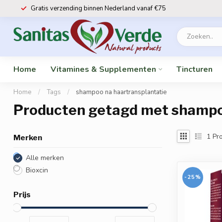
Gratis verzending binnen Nederland vanaf €75
Home
Vitamines & Supplementen
Tincturen
Home
/
Tags
/
shampoo na haartransplantatie
Producten getagd met shampo
1
Pro
Merken
Alle merken
Bioxcin
-25%
Prijs