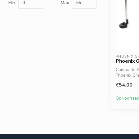
Min
Max
PHOENIX G
Phoenix 
Compacte R
Phoenix Gra
van 304 r...
€54,00
Op voorraa