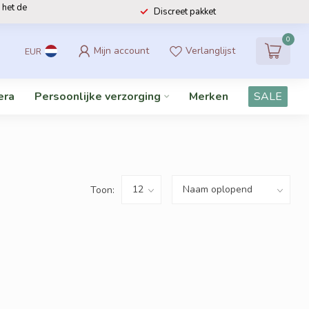
 het de
Discreet pakket
0
Mijn account
Verlanglijst
EUR
era
Persoonlijke verzorging
Merken
SALE
Toon: