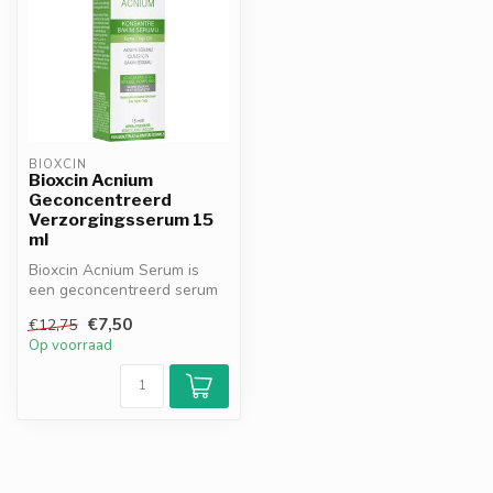
BIOXCIN
Bioxcin Acnium
Geconcentreerd
Verzorgingsserum 15
ml
Bioxcin Acnium Serum is
een geconcentreerd serum
voor de vette,
€7,50
€12,75
acnegevoelige hu...
Op voorraad