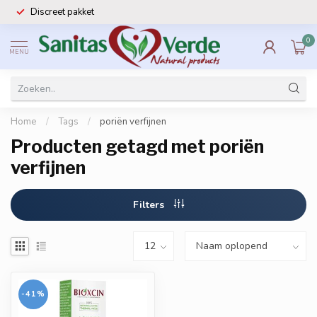
Discreet pakket
0
MENU
Home
/
Tags
/
poriën verfijnen
Producten getagd met poriën
verfijnen
Filters
-41%